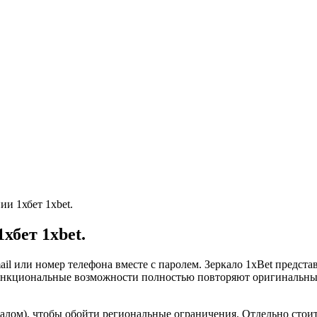
ии 1хбет 1xbet.
хбет 1xbet.
ail или номер телефона вместе с паролем. Зеркало 1xBet предст
функциональные возможности полностью повторяют оригинальны
ркалом), чтобы обойти региональные ограничения. Отдельно стои