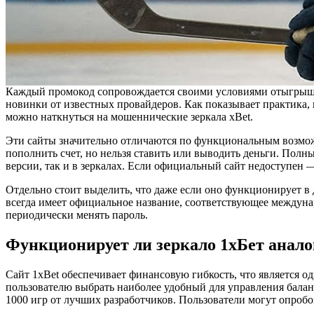
Каждый промокод сопровождается своими условиями отыгрыша,
новинки от известных провайдеров. Как показывает практика,
можно наткнуться на мошеннические зеркала xBet.
Эти сайты значительно отличаются по функциональным возмож
пополнить счет, но нельзя ставить или выводить деньги. Полн
версии, так и в зеркалах. Если официальный сайт недоступен —
Отдельно стоит выделить, что даже если оно функционирует в д
всегда имеет официальное название, соответствующее междун
периодически менять пароль.
Функционирует ли зеркало 1хБет анало
Сайт 1xBet обеспечивает финансовую гибкость, что является о
пользователю выбрать наиболее удобный для управления баланс
1000 игр от лучших разработчиков. Пользователи могут опроб