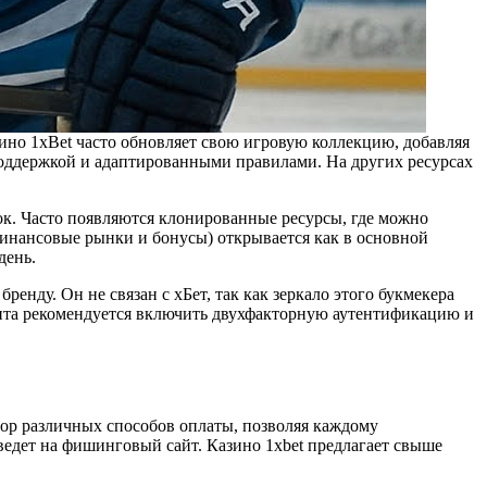
но 1xBet часто обновляет свою игровую коллекцию, добавляя
поддержкой и адаптированными правилами. На других ресурсах
к. Часто появляются клонированные ресурсы, где можно
 финансовые рынки и бонусы) открывается как в основной
день.
енду. Он не связан с хБет, так как зеркало этого букмекера
нта рекомендуется включить двухфакторную аутентификацию и
бор различных способов оплаты, позволяя каждому
 ведет на фишинговый сайт. Казино 1xbet предлагает свыше