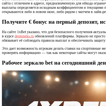
сайта с отличием в адресе, предназначенную для обхода огран
выплаты определяется исходным коэффициентом и текущими по
открываются либо в новом окне, либо рядом с матчем в лайв-р
Получите € бонус на первый депозит, и
На сайте 1xBet указано, что для безопасного получения актуа
в курсе
dentoneks.ru
обновлений платформы. Зеркало не просто 
обязывает её соблюдать правила выплат и обеспечивать защит
Это дает возможность игрокам делать ставки на спортивные м
проверять информацию — так как некоторые сайты могут оказ
Рабочее зеркало bet на сегодняшний ден