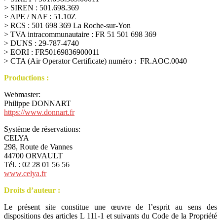
> SIREN : 501.698.369
> APE / NAF : 51.10Z
> RCS : 501 698 369 La Roche-sur-Yon
> TVA intracommunautaire : FR 51 501 698 369
> DUNS : 29-787-4740
> EORI : FR50169836900011
> CTA (Air Operator Certificate) numéro : FR.AOC.0040
Productions
:
Webmaster:
Philippe DONNART
https://www.donnart.fr
Système de réservations:
CELYA
298, Route de Vannes
44700 ORVAULT
Tél. : 02 28 01 56 56
www.celya.fr
Droits d’auteur :
Le présent site constitue une œuvre de l’esprit au sens des
dispositions des articles L 111-1 et suivants du Code de la Propriété