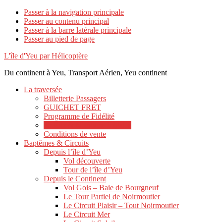
Passer à la navigation principale
Passer au contenu principal
Passer à la barre latérale principale
Passer au pied de page
L'île d'Yeu par Hélicoptère
Du continent à Yeu, Transport Aérien, Yeu continent
La traversée
Billetterie Passagers
GUICHET FRET
Programme de Fidélité
Crédits & Mentions Légales
Conditions de vente
Baptêmes & Circuits
Depuis l’île d’Yeu
Vol découverte
Tour de l’île d’Yeu
Depuis le Continent
Vol Gois – Baie de Bourgneuf
Le Tour Partiel de Noirmoutier
Le Circuit Plaisir – Tout Noirmoutier
Le Circuit Mer