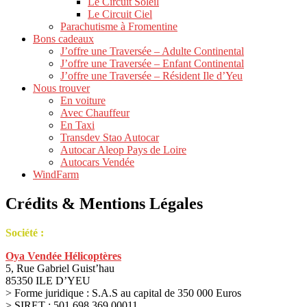
Le Circuit Soleil
Le Circuit Ciel
Parachutisme à Fromentine
Bons cadeaux
J’offre une Traversée – Adulte Continental
J’offre une Traversée – Enfant Continental
J’offre une Traversée – Résident Ile d’Yeu
Nous trouver
En voiture
Avec Chauffeur
En Taxi
Transdev Stao Autocar
Autocar Aleop Pays de Loire
Autocars Vendée
WindFarm
Crédits & Mentions Légales
Société :
Oya Vendée Hélicoptères
5, Rue Gabriel Guist’hau
85350 ILE D’YEU
> Forme juridique : S.A.S au capital de 350 000 Euros
> SIRET : 501.698.369.00011