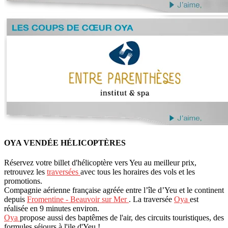
OYA VENDÉE HÉLICOPTÈRES
Réservez votre billet d'hélicoptère vers Yeu au meilleur prix,
retrouvez les
traversées
avec tous les horaires des vols et les
promotions.
Compagnie aérienne française agréée entre l’île d’Yeu et le continent
depuis
Fromentine - Beauvoir sur Mer
. La traversée
Oya
est
réalisée en 9 minutes environ.
Oya
propose aussi des baptêmes de l'air, des circuits touristiques, des
formules séjours à l'ile d'Yeu !