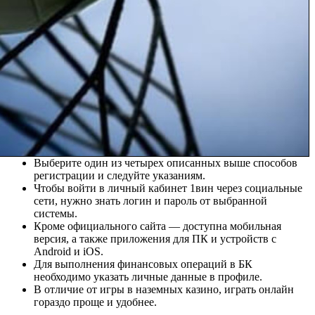
Выберите один из четырех описанных выше способов
регистрации и следуйте указаниям.
Чтобы войти в личный кабинет 1вин через социальные
сети, нужно знать логин и пароль от выбранной
системы.
Кроме официального сайта — доступна мобильная
версия, а также приложения для ПК и устройств с
Android и iOS.
Для выполнения финансовых операций в БК
необходимо указать личные данные в профиле.
В отличие от игры в наземных казино, играть онлайн
гораздо проще и удобнее.