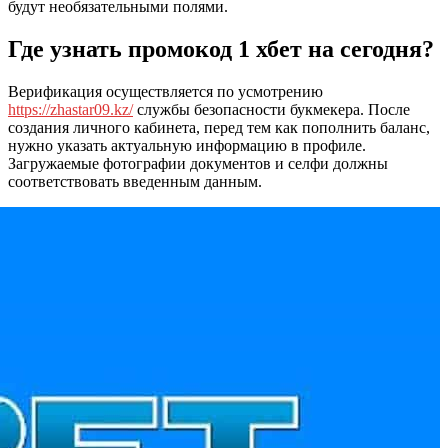
будут необязательными полями.
Где узнать промокод 1 хбет на сегодня?
Верификация осуществляется по усмотрению
https://zhastar09.kz/
службы безопасности букмекера. После
создания личного кабинета, перед тем как пополнить баланс,
нужно указать актуальную информацию в профиле.
Загружаемые фотографии документов и селфи должны
соответствовать введенным данным.