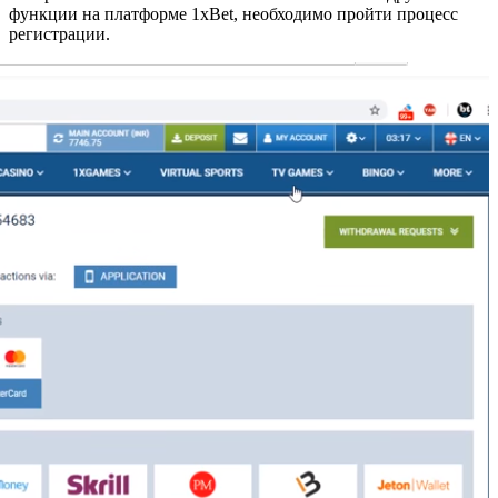
функции на платформе 1xBet, необходимо пройти процесс
регистрации.