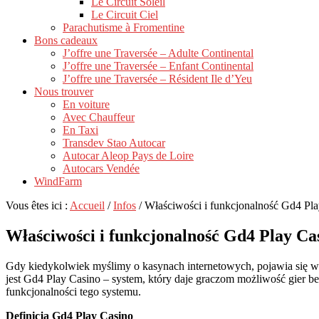
Le Circuit Soleil
Le Circuit Ciel
Parachutisme à Fromentine
Bons cadeaux
J’offre une Traversée – Adulte Continental
J’offre une Traversée – Enfant Continental
J’offre une Traversée – Résident Ile d’Yeu
Nous trouver
En voiture
Avec Chauffeur
En Taxi
Transdev Stao Autocar
Autocar Aleop Pays de Loire
Autocars Vendée
WindFarm
Vous êtes ici :
Accueil
/
Infos
/
Właściwości i funkcjonalność Gd4 Pla
Właściwości i funkcjonalność Gd4 Play Ca
Gdy kiedykolwiek myślimy o kasynach internetowych, pojawia się w 
jest Gd4 Play Casino – system, który daje graczom możliwość gier be
funkcjonalności tego systemu.
Definicja Gd4 Play Casino