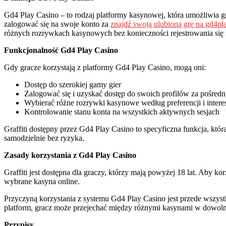
Gd4 Play Casino – to rodzaj platformy kasynowej, która umożliwia 
zalogować się na swoje konto za
znajdź swoją ulubioną grę na gd4pla
różnych rozrywkach kasynowych bez konieczności rejestrowania się
Funkcjonalność Gd4 Play Casino
Gdy gracze korzystają z platformy Gd4 Play Casino, mogą oni:
Dostęp do szerokiej gamy gier
Zalogować się i uzyskać dostęp do swoich profilów za pośredn
Wybierać różne rozrywki kasynowe według preferencji i inter
Kontrolowanie stanu konta na wszystkich aktywnych sesjach
Graffiti dostępny przez Gd4 Play Casino to specyficzna funkcja, kt
samodzielnie bez ryzyka.
Zasady korzystania z Gd4 Play Casino
Graffiti jest dostępna dla graczy, którzy mają powyżej 18 lat. Aby kor
wybrane kasyna online.
Przyczyną korzystania z systemu Gd4 Play Casino jest przede wszys
platform, gracz może przejechać między różnymi kasynami w dowolne
Przypisy