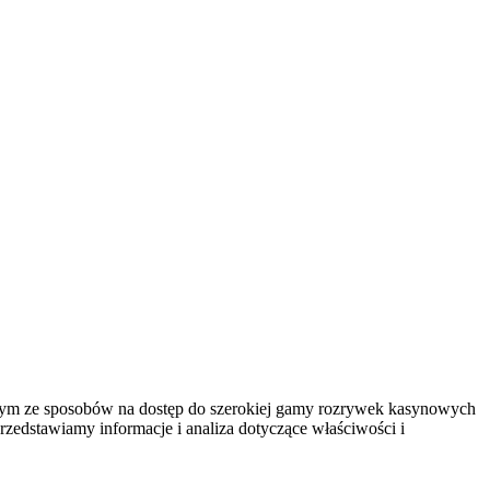
ednym ze sposobów na dostęp do szerokiej gamy rozrywek kasynowych
rzedstawiamy informacje i analiza dotyczące właściwości i