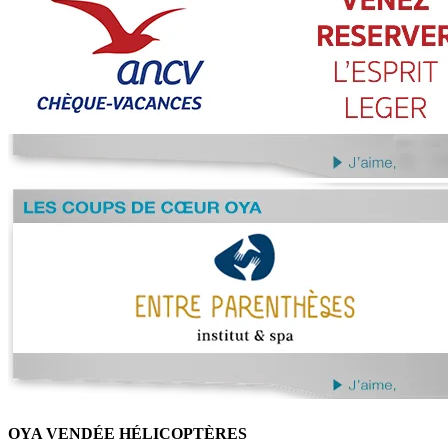
OYA VENDÉE HÉLICOPTÈRES