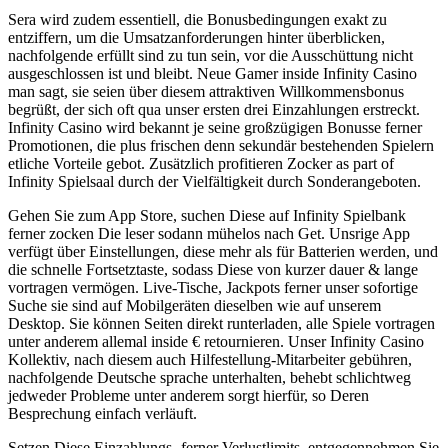
Sera wird zudem essentiell, die Bonusbedingungen exakt zu
entziffern, um die Umsatzanforderungen hinter überblicken,
nachfolgende erfüllt sind zu tun sein, vor die Ausschüttung nicht
ausgeschlossen ist und bleibt. Neue Gamer inside Infinity Casino
man sagt, sie seien über diesem attraktiven Willkommensbonus
begrüßt, der sich oft qua unser ersten drei Einzahlungen erstreckt.
Infinity Casino wird bekannt je seine großzügigen Bonusse ferner
Promotionen, die plus frischen denn sekundär bestehenden Spielern
etliche Vorteile gebot. Zusätzlich profitieren Zocker as part of
Infinity Spielsaal durch der Vielfältigkeit durch Sonderangeboten.
Gehen Sie zum App Store, suchen Diese auf Infinity Spielbank
ferner zocken Die leser sodann mühelos nach Get. Unsrige App
verfügt über Einstellungen, diese mehr als für Batterien werden, und
die schnelle Fortsetztaste, sodass Diese von kurzer dauer & lange
vortragen vermögen. Live-Tische, Jackpots ferner unser sofortige
Suche sie sind auf Mobilgeräten dieselben wie auf unserem
Desktop. Sie können Seiten direkt runterladen, alle Spiele vortragen
unter anderem allemal inside € retournieren. Unser Infinity Casino
Kollektiv, nach diesem auch Hilfestellung-Mitarbeiter gebühren,
nachfolgende Deutsche sprache unterhalten, behebt schlichtweg
jedweder Probleme unter anderem sorgt hierfür, so Deren
Besprechung einfach verläuft.
Setzen Diese Einzahlungs- ferner Verlustlimits, entgegennehmen Sie