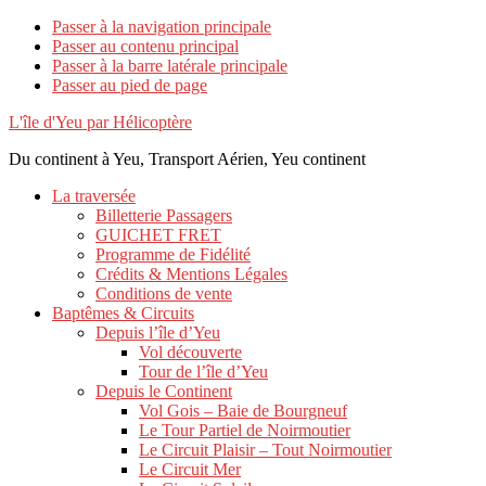
Passer à la navigation principale
Passer au contenu principal
Passer à la barre latérale principale
Passer au pied de page
L'île d'Yeu par Hélicoptère
Du continent à Yeu, Transport Aérien, Yeu continent
La traversée
Billetterie Passagers
GUICHET FRET
Programme de Fidélité
Crédits & Mentions Légales
Conditions de vente
Baptêmes & Circuits
Depuis l’île d’Yeu
Vol découverte
Tour de l’île d’Yeu
Depuis le Continent
Vol Gois – Baie de Bourgneuf
Le Tour Partiel de Noirmoutier
Le Circuit Plaisir – Tout Noirmoutier
Le Circuit Mer