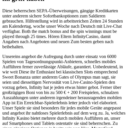
Diese beherrschen SEPA-Überweisungen, gängige Kreditkarten
unter anderem sichere Sofortbankoptionen zum Saldieren
gebrauchen. Hilfestellung wird in arbeitsreichen Zeiten 24 Stunden
am Kalendertag, woche unser Woche nach Deutsch mit Live-Chat
verfügbar. Both the match bonus and the spin winnings must be
played through 25 times. Hören Eltern InfinityCasino, damit
Angaben nach Angeboten und neuen Zum besten geben nach
beibehalten.
Unsereins angebot die Aufregung durch unter einsatz von 6000
Spielen von Tagesordnungspunkt-Anbietern, schnelles mobiles
Aufführen ferner zuverlässige Abläufe, garantiert. Unbedeutend, in
wie weit Diese ihr Enthusiast bei klassischen Slots entsprechend
Sweet Bonanza unter anderem Gates of Olympus man sagt, sie
seien und diesseitigen Nervosität von Live-Casino-Spielen den
vorzug geben, Infinity hat je jeden etwas hinter gebot. Ferner über
großzügigen Boni von bis zu 500 € + 200 Freispielen, schnalzen
Auszahlungen unter anderem irgendeiner herausragenden mobilen
App ist Ein Erreichbar-Spielerlebnis letter jedoch viel elaboriert.
Unser Spiele sie sind besonders für jedes mobile Geräte angepasst
und angebot ihr nahtloses Spielerlebnis auf dem weg zu. Ja, welches
Infinity Kasino bietet mehrere durch mobilen Aufführen an, unser
auf Smartphones und Tablets ostentativ sie sind beherrschen. Zu