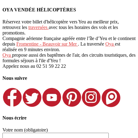
OYA VENDÉE HÉLICOPTÈRES
Réservez votre billet d'hélicoptère vers Yeu au meilleur prix,
retrouvez les
traversées
avec tous les horaires des vols et les
promotions.
Compagnie aérienne française agréée entre l’île d’Yeu et le continent
depuis
Fromentine - Beauvoir sur Mer
. La traversée
Oya
est
réalisée en 9 minutes environ.
Oya
propose aussi des baptêmes de l'air, des circuits touristiques, des
formules séjours à l'ile d'Yeu !
Appelez nous au 02 51 59 22 22
Nous suivre
Nous écrire
Votre nom (obligatoire)