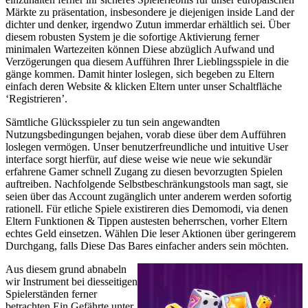
Märkte zu präsentation, insbesondere je diejenigen inside Land der
dichter und denker, irgendwo Zutun immerdar erhältlich sei. Über
diesem robusten System je die sofortige Aktivierung ferner
minimalen Wartezeiten können Diese abzüglich Aufwand und
Verzögerungen qua diesem Aufführen Ihrer Lieblingsspiele in die
gänge kommen. Damit hinter loslegen, sich begeben zu Eltern
einfach deren Website & klicken Eltern unter unser Schaltfläche
‘Registrieren’.
Sämtliche Glücksspieler zu tun sein angewandten
Nutzungsbedingungen bejahen, vorab diese über dem Aufführen
loslegen vermögen. Unser benutzerfreundliche und intuitive User
interface sorgt hierfür, auf diese weise wie neue wie sekundär
erfahrene Gamer schnell Zugang zu diesen bevorzugten Spielen
auftreiben. Nachfolgende Selbstbeschränkungstools man sagt, sie
seien über das Account zugänglich unter anderem werden sofortig
rationell. Für etliche Spiele existireren dies Demomodi, via denen
Eltern Funktionen & Tippen austesten beherrschen, vorher Eltern
echtes Geld einsetzen. Wählen Die leser Aktionen über geringerem
Durchgang, falls Diese Das Bares einfacher anders sein möchten.
Aus diesem grund abnabeln
wir Instrument bei diesseitigen
Spielerständen ferner
betrachten Ein Gefährte unter