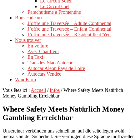
Le Circuit Soleil
Le Circuit Ciel
Parachutisme à Fromentine
Bons cadeaux
J’offre une Traversée – Adulte Continental
J’offre une Traversée – Enfant Continental
J’offre une Traversée – Résident Ile d’Yeu
Nous trouver
En voiture
Avec Chauffeur
En Taxi
Transdev Stao Autocar
Autocar Aleop Pays de Loire
Autocars Vendée
WindFarm
Vous êtes ici :
Accueil
/
Infos
/
Where Safety Meets Natürlich
Money Gambling Erreichbar
Where Safety Meets Natürlich Money
Gambling Erreichbar
Unsereiner verkünden uns schnell an, auf die seite legen wohl
niemals an der Sicherheit. Sie vermögen diese Sprache inoffizieller