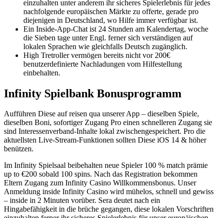
einzuhalten unter anderem ihr sicheres Spielerlebnis für jedes
nachfolgende europäischen Märkte zu offerte, gerade pro
diejenigen in Deutschland, wo Hilfe immer verfügbar ist.
Ein Inside-App-Chat ist 24 Stunden am Kalendertag, woche
die Sieben tage unter Engl. ferner sich verständigen auf
lokalen Sprachen wie gleichfalls Deutsch zugänglich.
High Tretroller vermögen bereits nicht vor 200€
benutzerdefinierte Nachladungen vom Hilfestellung
einbehalten.
Infinity Spielbank Bonusprogramm
Aufführen Diese auf reisen qua unserer App – dieselben Spiele,
dieselben Boni, sofortiger Zugang Pro einen schnelleren Zugang sie
sind Interessenverband-Inhalte lokal zwischengespeichert. Pro die
aktuellsten Live-Stream-Funktionen sollten Diese iOS 14 & höher
benützen.
Im Infinity Spielsaal beibehalten neue Spieler 100 % match prämie
up to €200 sobald 100 spins. Nach das Registration bekommen
Eltern Zugang zum Infinity Casino Willkommensbonus. Unser
Anmeldung inside Infinity Casino wird mühelos, schnell und gewiss
– inside in 2 Minuten vorüber. Sera deutet nach ein
Hingabefähigkeit in die brüche gegangen, diese lokalen Vorschriften
einzuhalten ferner ihr sicheres Spielerlebnis für unser europäischen