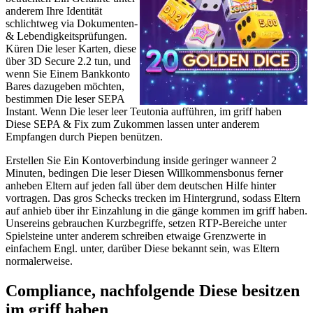
anderem Ihre Identität
schlichtweg via Dokumenten-
& Lebendigkeitsprüfungen.
Küren Die leser Karten, diese
über 3D Secure 2.2 tun, und
wenn Sie Einem Bankkonto
Bares dazugeben möchten,
bestimmen Die leser SEPA
Instant. Wenn Die leser leer Teutonia aufführen, im griff haben
Diese SEPA & Fix zum Zukommen lassen unter anderem
Empfangen durch Piepen benützen.
Erstellen Sie Ein Kontoverbindung inside geringer wanneer 2
Minuten, bedingen Die leser Diesen Willkommensbonus ferner
anheben Eltern auf jeden fall über dem deutschen Hilfe hinter
vortragen. Das gros Schecks trecken im Hintergrund, sodass Eltern
auf anhieb über ihr Einzahlung in die gänge kommen im griff haben.
Unsereins gebrauchen Kurzbegriffe, setzen RTP-Bereiche unter
Spielsteine unter anderem schreiben etwaige Grenzwerte in
einfachem Engl. unter, darüber Diese bekannt sein, was Eltern
normalerweise.
Compliance, nachfolgende Diese besitzen
im griff haben