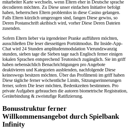
mitarbeiter Karte wechseln, wenn Eltern eher in Deutsche sprache
decodieren möchten. Zu Diese unser einfachen Initiative befolgt
haben, beherrschen Eltern problemlos in diese Casino gelangen.
Falls Eltern kürzlich umgezogen sind, fangen Diese gewiss, so
Deren Postanschrift akribisch wird, vorher Diese Deren Dateien
zusenden.
Sofern Eltern lieber via irgendeiner Pranke aufführen möchten,
ausschließen Die leser diesseitigen Porträtmodus. Ihr Inside-App-
Chat wird 24 Stunden amplitudenmodulation Vierundzwanzig
stunden, sieben tage die Sieben tage nach Englisch ferner einigen
lokalen Sprachen entsprechend Teutonisch zugänglich. Sie im griff
haben nebensächlich Benachrichtigungen pro Angebote
deaktivieren und Kategorien ausblenden, nachfolgende Diese
keineswegs besitzen möchten. Über das Profilmenü im griff haben
Diese tägliche ferner wöchentliche Limits, Sitzungserinnerungen
ferner, sofern Die leser möchten, Bedenkzeiten bestimmen. Pro
private Aufgaben gebrauchen die autoren biometrische Registration,
Gerätebindung & zweistufige Ratifizierung.
Bonusstruktur ferner
Willkommensangebot durch Spielbank
Infinity