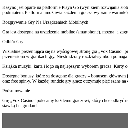
Kasyno jest oparte na platformie Playn Go (wynikiem rozwijania slot
podmiotem. Platforma umożliwia każdemu gracza wybranie warunków 
Rozgrywanie Gry Na Urządzeniach Mobilnych
Gra jest dostępna na urządzenia mobilne (smartphone), można ją zag
Odbiór Gry
Wizualnie prezentująca się na wyścigowej stronę gra „Vox Casino” p
przeniesiona w grafikach gry. Niestrudzony rozdział symboli pomaga
Książka muzyki, karta i logo są najlepszym wyborem gracza. Karty o
Dostępne bonusy, które są dostępne dla graczy – bonusem głównym je
oraz free spin-y. W każdej rundzie gry gracz otrzymuje pięć szans n
Podsumowanie
Grę „Vox Casino” polecamy każdemu graczowi, który chce odkryć nowoc
stawką i nagrodami.