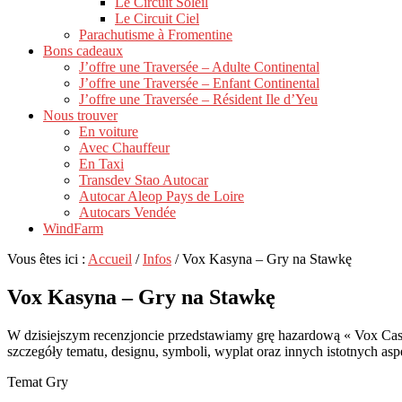
Le Circuit Soleil
Le Circuit Ciel
Parachutisme à Fromentine
Bons cadeaux
J’offre une Traversée – Adulte Continental
J’offre une Traversée – Enfant Continental
J’offre une Traversée – Résident Ile d’Yeu
Nous trouver
En voiture
Avec Chauffeur
En Taxi
Transdev Stao Autocar
Autocar Aleop Pays de Loire
Autocars Vendée
WindFarm
Vous êtes ici :
Accueil
/
Infos
/
Vox Kasyna – Gry na Stawkę
Vox Kasyna – Gry na Stawkę
W dzisiejszym recenzjoncie przedstawiamy grę hazardową « Vox Cas
szczegóły tematu, designu, symboli, wyplat oraz innych istotnych aspe
Temat Gry