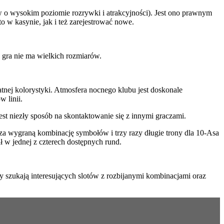
ów o wysokim poziomie rozrywki i atrakcyjności). Jest ono prawnym
w kasynie, jak i też zarejestrować nowe.
 gra nie ma wielkich rozmiarów.
tnej kolorystyki. Atmosfera nocnego klubu jest doskonale
 linii.
st niezły sposób na skontaktowanie się z innymi graczami.
 za wygraną kombinację symbołów i trzy razy długie trony dla 10-Asa
ł w jednej z czterech dostępnych rund.
y szukają interesujących slotów z rozbijanymi kombinacjami oraz