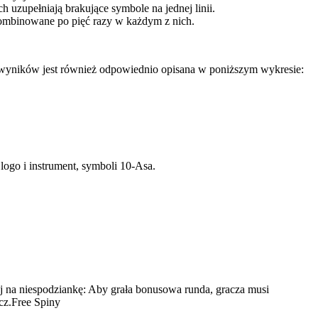
 uzupełniają brakujące symbole na jednej linii.
kombinowane po pięć razy w każdym z nich.
ść wyników jest również odpowiednio opisana w poniższym wykresie:
logo i instrument, symboli 10-Asa.
ej na niespodziankę: Aby grała bonusowa runda, gracza musi
cz.Free Spiny