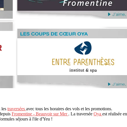
z les
traversées
avec tous les horaires des vols et les promotions.
 depuis
Fromentine - Beauvoir sur Mer
. La traversée
Oya
est réalisée e
formules séjours à l'ile d'Yeu !