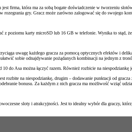
u jest firma, która ma za sobą bogate doświadczenie w tworzeniu slot
rozegrania gry. Gracz może zarówno zalogować się do swojego konto 
rać z poziomu karty microSD lub 16 GB w telefonie. Wynika to stąd, że
rzyciąga uwagę każdego gracza za pomocą optycznych efektów i delika
 ułatwić sobie odnajdywanie pożądanych kombinacji na jednym z tronów
d 10 do Asa można łączyć razem. Również rozbicie na niespodziankę je
st rozbite na niespodziankę, drugim – dodawanie punktacji od gracza
a odebranie bonusu. Za każdym z nich gracza ma możliwość wziąć udzia
zesne sloty i atrakcyjności. Jest to idealny wybór dla graczy, którz