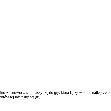
ino » – nowoczesną maszynkę do gry, która łączy w sobie najlepsze 
któw tej interesującej gry.