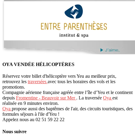
OYA VENDÉE HÉLICOPTÈRES
Réservez votre billet d'hélicoptère vers Yeu au meilleur prix,
retrouvez les
traversées
avec tous les horaires des vols et les
promotions.
Compagnie aérienne française agréée entre l’île d’Yeu et le continent
depuis
Fromentine - Beauvoir sur Mer
. La traversée
Oya
est
réalisée en 9 minutes environ.
Oya
propose aussi des baptêmes de l'air, des circuits touristiques, des
formules séjours à l'ile d'Yeu !
Appelez nous au 02 51 59 22 22
Nous suivre