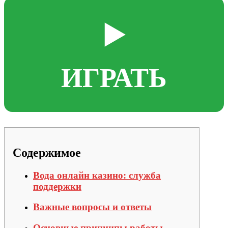
▶️
ИГРАТЬ
Содержимое
Вода онлайн казино: служба
поддержки
Важные вопросы и ответы
Основные принципы работы