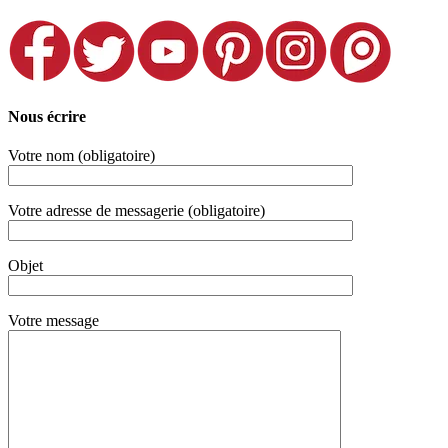
Nous écrire
Votre nom (obligatoire)
Votre adresse de messagerie (obligatoire)
Objet
Votre message