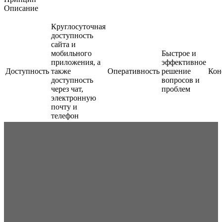
Описание
Круглосуточная
доступность
сайта и
мобильного
Быстрое и
приложения, а
эффективное
Доступность
также
Оперативность
решение
Кон
доступность
вопросов и
через чат,
проблем
электронную
почту и
телефон