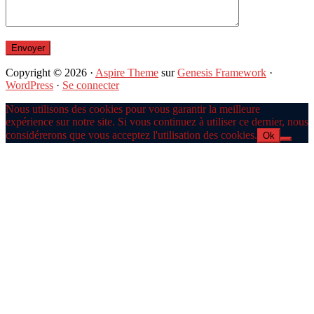
Copyright © 2026 ·
Aspire Theme
sur
Genesis Framework
·
WordPress
·
Se connecter
Nous utilisons des cookies pour vous garantir la meilleure
expérience sur notre site. Si vous continuez à utiliser ce dernier, nous
considérerons que vous acceptez l'utilisation des cookies.
Ok