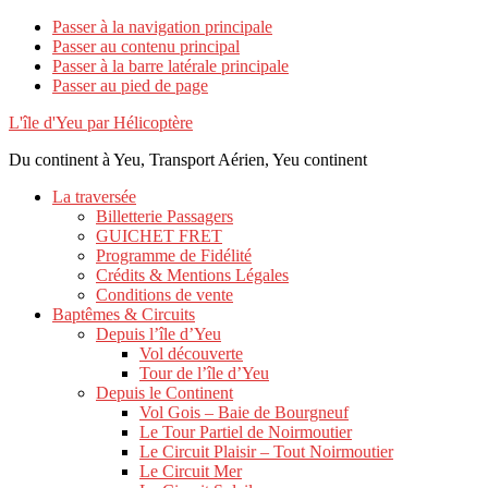
Passer à la navigation principale
Passer au contenu principal
Passer à la barre latérale principale
Passer au pied de page
L'île d'Yeu par Hélicoptère
Du continent à Yeu, Transport Aérien, Yeu continent
La traversée
Billetterie Passagers
GUICHET FRET
Programme de Fidélité
Crédits & Mentions Légales
Conditions de vente
Baptêmes & Circuits
Depuis l’île d’Yeu
Vol découverte
Tour de l’île d’Yeu
Depuis le Continent
Vol Gois – Baie de Bourgneuf
Le Tour Partiel de Noirmoutier
Le Circuit Plaisir – Tout Noirmoutier
Le Circuit Mer