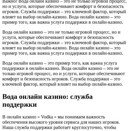
Важно! Вода онлайн казино – это не только игровой процесс,
но и услуги, которые обеспечивают комфорт и безопасность
игроков. Служба поддержки – это ключевой фактор, который
влияет на выбор онлайн-казино. Вода онлайн казино – это
пример того, как важна услуга поддержки в онлайн-казино.
Вода онлайн казино – это не только игровой процесс, но и
услуги, которые обеспечивают комфорт и безопасность
игроков. Служба поддержки – это ключевой фактор, который
влияет на выбор онлайн-казино. Вода онлайн казино – это
пример того, как важна услуга поддержки в онлайн-казино.
Вода онлайн казино – это пример того, как важна услуга
поддержки в онлайн-казино. Вода онлайн казино – это не
только игровой процесс, но и услуги, которые обеспечивают
комфорт и безопасность игроков. Служба поддержки – это
ключевой фактор, который влияет на выбор онлайн-казино.
Вода онлайн казино: служба
поддержки
В онлайн казино « Vodka » мы понимаем важность
обеспечения высокого уровня сервиса для наших игроков.
Наша служба поддержки работает круглосуточно, чтобы