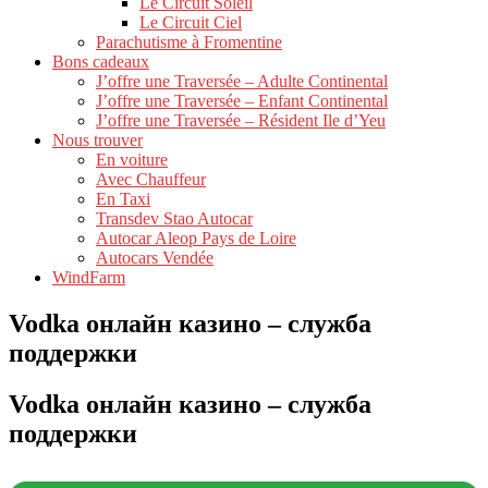
Le Circuit Soleil
Le Circuit Ciel
Parachutisme à Fromentine
Bons cadeaux
J’offre une Traversée – Adulte Continental
J’offre une Traversée – Enfant Continental
J’offre une Traversée – Résident Ile d’Yeu
Nous trouver
En voiture
Avec Chauffeur
En Taxi
Transdev Stao Autocar
Autocar Aleop Pays de Loire
Autocars Vendée
WindFarm
Vodka онлайн казино – служба
поддержки
Vodka онлайн казино – служба
поддержки