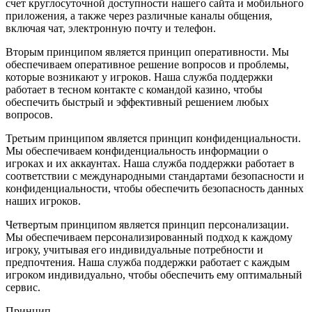
счет круглосуточной доступности нашего сайта и мобильного
приложения, а также через различные каналы общения,
включая чат, электронную почту и телефон.
Вторым принципом является принцип оперативности. Мы
обеспечиваем оперативное решение вопросов и проблемы,
которые возникают у игроков. Наша служба поддержки
работает в тесном контакте с командой казино, чтобы
обеспечить быстрый и эффективный решением любых
вопросов.
Третьим принципом является принцип конфиденциальности.
Мы обеспечиваем конфиденциальность информации о
игроках и их аккаунтах. Наша служба поддержки работает в
соответствии с международными стандартами безопасности и
конфиденциальности, чтобы обеспечить безопасность данных
наших игроков.
Четвертым принципом является принцип персонализации.
Мы обеспечиваем персонализированный подход к каждому
игроку, учитывая его индивидуальные потребности и
предпочтения. Наша служба поддержки работает с каждым
игроком индивидуально, чтобы обеспечить ему оптимальный
сервис.
Принцип