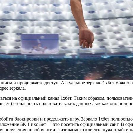
ванием и продолжаете доступ. Актуальное зеркало 1хБет можно
рес зеркала.
саться на официальный канал 1хбет. Таким образом, пользовател
ивает безопасность пользовательских данных, так как оно полно
обойти блокировки и продолжить игру. Зеркало 1хбет полностью
иложение БК 1 икс Бет — это посетить официальный сайт. В офи
 Для получения новой версии скачиваемого клиента нужно зайти 