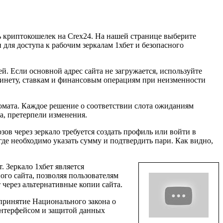
ь криптокошелек на Crex24. На нашей странице выберите
для доступа к рабочим зеркалам 1хбет и безопасного
. Если основной адрес сайта не загружается, используйте
бинету, ставкам и финансовым операциям при неизменности
мата. Каждое решение о соответствии слота ожиданиям
а, претерпели изменения.
зов через зеркало требуется создать профиль или войти в
 где необходимо указать сумму и подтвердить пари. Как видно,
. Зеркало 1хбет является
го сайта, позволяя пользователям
 через альтернативные копии сайта.
принятие Национального закона о
 интерфейсом и защитой данных