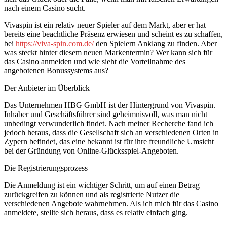
nach einem Casino sucht.
Vivaspin ist ein relativ neuer Spieler auf dem Markt, aber er hat
bereits eine beachtliche Präsenz erwiesen und scheint es zu schaffen,
bei
https://viva-spin.com.de/
den Spielern Anklang zu finden. Aber
was steckt hinter diesem neuen Markentermin? Wer kann sich für
das Casino anmelden und wie sieht die Vorteilnahme des
angebotenen Bonussystems aus?
Der Anbieter im Überblick
Das Unternehmen HBG GmbH ist der Hintergrund von Vivaspin.
Inhaber und Geschäftsführer sind geheimnisvoll, was man nicht
unbedingt verwunderlich findet. Nach meiner Recherche fand ich
jedoch heraus, dass die Gesellschaft sich an verschiedenen Orten in
Zypern befindet, das eine bekannt ist für ihre freundliche Umsicht
bei der Gründung von Online-Glücksspiel-Angeboten.
Die Registrierungsprozess
Die Anmeldung ist ein wichtiger Schritt, um auf einen Betrag
zurückgreifen zu können und als registrierte Nutzer die
verschiedenen Angebote wahrnehmen. Als ich mich für das Casino
anmeldete, stellte sich heraus, dass es relativ einfach ging.