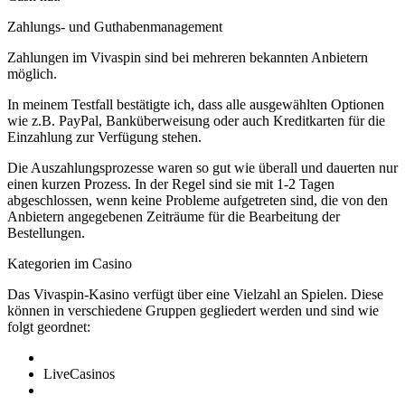
Zahlungs- und Guthabenmanagement
Zahlungen im Vivaspin sind bei mehreren bekannten Anbietern
möglich.
In meinem Testfall bestätigte ich, dass alle ausgewählten Optionen
wie z.B. PayPal, Banküberweisung oder auch Kreditkarten für die
Einzahlung zur Verfügung stehen.
Die Auszahlungsprozesse waren so gut wie überall und dauerten nur
einen kurzen Prozess. In der Regel sind sie mit 1-2 Tagen
abgeschlossen, wenn keine Probleme aufgetreten sind, die von den
Anbietern angegebenen Zeiträume für die Bearbeitung der
Bestellungen.
Kategorien im Casino
Das Vivaspin-Kasino verfügt über eine Vielzahl an Spielen. Diese
können in verschiedene Gruppen gegliedert werden und sind wie
folgt geordnet:
LiveCasinos