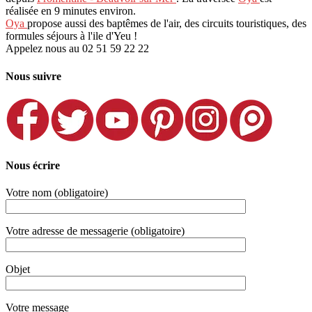
réalisée en 9 minutes environ.
Oya
propose aussi des baptêmes de l'air, des circuits touristiques, des
formules séjours à l'ile d'Yeu !
Appelez nous au 02 51 59 22 22
Nous suivre
Nous écrire
Votre nom (obligatoire)
Votre adresse de messagerie (obligatoire)
Objet
Votre message