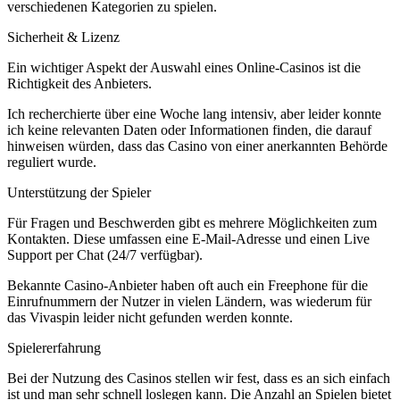
verschiedenen Kategorien zu spielen.
Sicherheit & Lizenz
Ein wichtiger Aspekt der Auswahl eines Online-Casinos ist die
Richtigkeit des Anbieters.
Ich recherchierte über eine Woche lang intensiv, aber leider konnte
ich keine relevanten Daten oder Informationen finden, die darauf
hinweisen würden, dass das Casino von einer anerkannten Behörde
reguliert wurde.
Unterstützung der Spieler
Für Fragen und Beschwerden gibt es mehrere Möglichkeiten zum
Kontakten. Diese umfassen eine E-Mail-Adresse und einen Live
Support per Chat (24/7 verfügbar).
Bekannte Casino-Anbieter haben oft auch ein Freephone für die
Einrufnummern der Nutzer in vielen Ländern, was wiederum für
das Vivaspin leider nicht gefunden werden konnte.
Spielererfahrung
Bei der Nutzung des Casinos stellen wir fest, dass es an sich einfach
ist und man sehr schnell loslegen kann. Die Anzahl an Spielen bietet