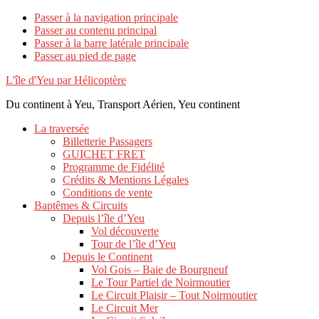
Passer à la navigation principale
Passer au contenu principal
Passer à la barre latérale principale
Passer au pied de page
L'île d'Yeu par Hélicoptère
Du continent à Yeu, Transport Aérien, Yeu continent
La traversée
Billetterie Passagers
GUICHET FRET
Programme de Fidélité
Crédits & Mentions Légales
Conditions de vente
Baptêmes & Circuits
Depuis l’île d’Yeu
Vol découverte
Tour de l’île d’Yeu
Depuis le Continent
Vol Gois – Baie de Bourgneuf
Le Tour Partiel de Noirmoutier
Le Circuit Plaisir – Tout Noirmoutier
Le Circuit Mer