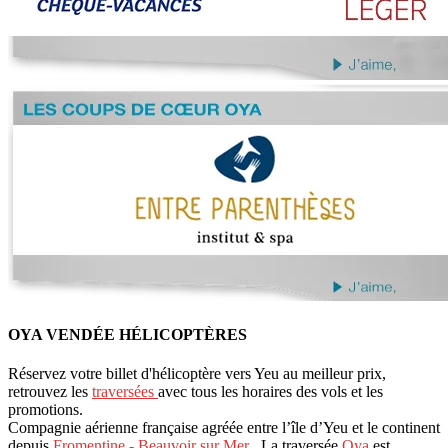
OYA VENDÉE HÉLICOPTÈRES
Réservez votre billet d'hélicoptère vers Yeu au meilleur prix,
retrouvez les
traversées
avec tous les horaires des vols et les
promotions.
Compagnie aérienne française agréée entre l’île d’Yeu et le continent
depuis
Fromentine - Beauvoir sur Mer
. La traversée
Oya
est