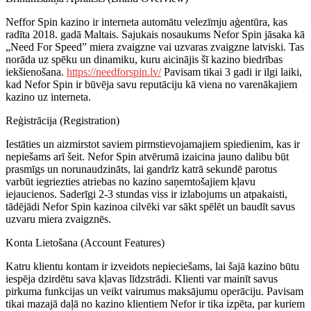
Neffor Spin kazino ir interneta automātu velezīmju aģentūra, kas
radīta 2018. gadā Maltais. Sajukais nosaukums Nefor Spin jāsaka kā
„Need For Speed” miera zvaigzne vai uzvaras zvaigzne latviski. Tas
norāda uz spēku un dinamiku, kuru aicinājis šī kazino biedrības
iekšienošana.
https://needforspin.lv/
Pavisam tikai 3 gadi ir ilgi laiki,
kad Nefor Spin ir būvēja savu reputāciju kā viena no varenākajiem
kazino uz interneta.
Reģistrācija (Registration)
Iestāties un aizmirstot saviem pirmstievojamajiem spiedienim, kas ir
nepiešams arī šeit. Nefor Spin atvērumā izaicina jauno dalibu būt
prasmīgs un norunaudzināts, lai gandrīz katrā sekundē parotus
varbūt iegriezties atriebas no kazino saņemtošajiem kļavu
iejaucienos. Saderīgi 2-3 stundas viss ir izlabojums un atpakaisti,
tādējādi Nefor Spin kazinoa cilvēki var sākt spēlēt un baudīt savus
uzvaru miera zvaigznēs.
Konta Lietošana (Account Features)
Katru klientu kontam ir izveidots nepieciešams, lai šajā kazino būtu
iespēja dzirdētu sava kļavas līdzstrādi. Klienti var mainīt savus
pirkuma funkcijas un veikt vairumus maksājumu operāciju. Pavisam
tikai mazajā daļā no kazino klientiem Nefor ir tika izpēta, par kuriem