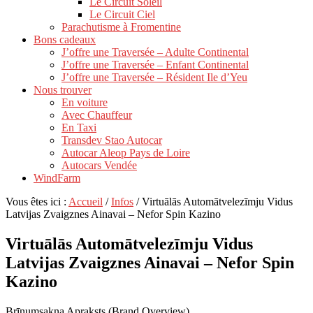
Le Circuit Soleil
Le Circuit Ciel
Parachutisme à Fromentine
Bons cadeaux
J’offre une Traversée – Adulte Continental
J’offre une Traversée – Enfant Continental
J’offre une Traversée – Résident Ile d’Yeu
Nous trouver
En voiture
Avec Chauffeur
En Taxi
Transdev Stao Autocar
Autocar Aleop Pays de Loire
Autocars Vendée
WindFarm
Vous êtes ici :
Accueil
/
Infos
/
Virtuālās Automātvelezīmju Vidus
Latvijas Zvaigznes Ainavai – Nefor Spin Kazino
Virtuālās Automātvelezīmju Vidus
Latvijas Zvaigznes Ainavai – Nefor Spin
Kazino
Brīnumsakņa Apraksts (Brand Overview)