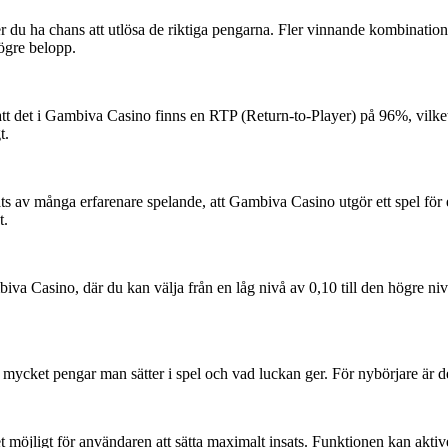
 ha chans att utlösa de riktiga pengarna. Fler vinnande kombinationslin
högre belopp.
tt det i Gambiva Casino finns en RTP (Return-to-Player) på 96%, vilket 
t.
 många erfarenare spelande, att Gambiva Casino utgör ett spel för erf
t.
Gambiva Casino, där du kan välja från en låg nivå av 0,10 till den högr
ycket pengar man sätter i spel och vad luckan ger. För nybörjare är den
möjligt för användaren att sätta maximalt insats. Funktionen kan aktiv