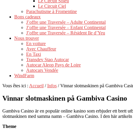
Le Circuit Soleil
Le Circuit Ciel
Parachutisme à Fromentine
Bons cadeaux
J’offre une Traversée – Adulte Continental
J’offre une Traversée – Enfant Continental
J’offre une Traversée – Résident Ile d’Yeu
Nous trouver
En voiture
Avec Chauffeur
En Taxi
Transdev Stao Autocar
Autocar Aleop Pays de Loire
Autocars Vendée
WindFarm
Vous êtes ici :
Accueil
/
Infos
/
Vinnar slotmaskinen på Gambiva Casi
Vinnar slotmaskinen på Gambiva Casino
Gambiva Casino är en populär online kasino som erbjuder ett brett utb
slotmaskinen med samma namn – Gambiva Casino. I den här artikeln 
Theme