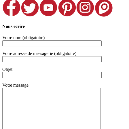
Nous écrire
Votre nom (obligatoire)
Votre adresse de messagerie (obligatoire)
Objet
Votre message