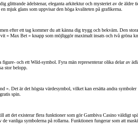
 glittrande ädelstenar, eleganta arkitektur och mysteriet av de äldre ti
 en mjuk glans som uppvisar den höga kvaliteten på grafikerna.
e, men efter ett tag kommer du att känna dig trygg och bekväm. Den stor
en vit « Max Bet » knapp som möjliggör maximalt insats och två gröna kn
figure- och ett Wild-symbol. Fyra män representerar olika delar av ädla 
sa stor belopp.
d ». Det är det högsta värdesymbol, vilket kan ersätta andra symboler
ratis spin.
ll att det existerar flera funktioner som gör Gambiva Casino väldigt spä
av de vanliga symbolerna på rollarna. Funktionen fungerar som att maski