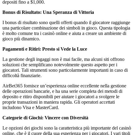
depositi fino a $1,000.
Bonus di Risultato: Una Speranza di Vittoria
I bonus di risultato sono quelli offerti quando il giocatore raggiunge
una particolare combinazione dei simboli in gioco. Questa tipologia
è molto comune tra i casinò online e aiuta a creare un ambiente di
gioco più dinamico.
Pagamenti e Ritiri: Presto si Vede la Luce
La gestione degli ingaggi non è mai facile, ma alcuni siti offrono
soluzioni che semplificano notevolmente questo aspetto per i
giocatori. Tali strumenti sono particolarmente importanti in caso di
difficoltà finanziarie.
AirBet365 fornisce un’esperienza online eccellente nella gestione
delle operazioni bancarie, e ha una serie completa dei metodi di
deposito e ritiro disponibili per aiutare i giocatori a svolgere le
proprie transazioni in maniera rapida. Gli operatori accettati
includono Visa e MasterCard.
Categorie di Giochi: Vincere con Diversità
Le opzioni dei giochi sono la caratteristica più importante del casinò
online, che è il cuore della sua esperienza per i giocatori. I vari titoli