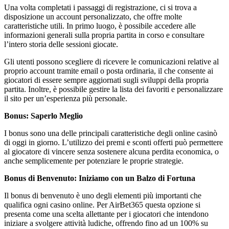
Una volta completati i passaggi di registrazione, ci si trova a
disposizione un account personalizzato, che offre molte
caratteristiche utili. In primo luogo, è possibile accedere alle
informazioni generali sulla propria partita in corso e consultare
l’intero storia delle sessioni giocate.
Gli utenti possono scegliere di ricevere le comunicazioni relative al
proprio account tramite email o posta ordinaria, il che consente ai
giocatori di essere sempre aggiornati sugli sviluppi della propria
partita. Inoltre, è possibile gestire la lista dei favoriti e personalizzare
il sito per un’esperienza più personale.
Bonus: Saperlo Meglio
I bonus sono una delle principali caratteristiche degli online casinò
di oggi in giorno. L’utilizzo dei premi e sconti offerti può permettere
al giocatore di vincere senza sostenere alcuna perdita economica, o
anche semplicemente per potenziare le proprie strategie.
Bonus di Benvenuto: Iniziamo con un Balzo di Fortuna
Il bonus di benvenuto è uno degli elementi più importanti che
qualifica ogni casino online. Per AirBet365 questa opzione si
presenta come una scelta allettante per i giocatori che intendono
iniziare a svolgere attività ludiche, offrendo fino ad un 100% su