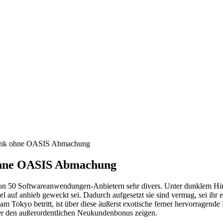
bank ohne OASIS Abmachung
 ohne OASIS Abmachung
z von 50 Softwareanwendungen-Anbietern sehr divers. Unter dunklem H
l auf anhieb geweckt sei. Dadurch aufgesetzt sie sind vermag, sei ihr
am Tokyo betritt, ist über diese äußerst exotische ferner hervorrag
ser den außerordentlichen Neukundenbonus zeigen.