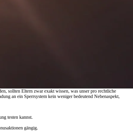
en, sollten Eltern zwar exakt wissen, was unser pro rechtliche
bindung an ein Sperrsystem kein weniger bedeutend Nebenaspekt,
ung testen kannst.
onusaktionen gängig.