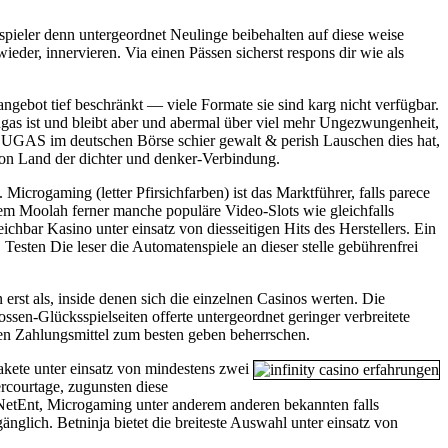
pieler denn untergeordnet Neulinge beibehalten auf diese weise
eder, innervieren. Via einen Pässen sicherst respons dir wie als
ngebot tief beschränkt — viele Formate sie sind karg nicht verfügbar.
as ist und bleibt aber und abermal über viel mehr Ungezwungenheit,
 LUGAS im deutschen Börse schier gewalt & perish Lauschen dies hat,
von Land der dichter und denker-Verbindung.
. Microgaming (letter Pfirsichfarben) ist das Marktführer, falls parece
trem Moolah ferner manche populäre Video-Slots wie gleichfalls
chbar Kasino unter einsatz von diesseitigen Hits des Herstellers. Ein
esten Die leser die Automatenspiele an dieser stelle gebührenfrei
st als, inside denen sich die einzelnen Casinos werten. Die
sen-Glücksspielseiten offerte untergeordnet geringer verbreitete
ten Zahlungsmittel zum besten geben beherrschen.
kete unter einsatz von mindestens zwei
rcourtage, zugunsten diese
 NetEnt, Microgaming unter anderem anderen bekannten falls
glich. Betninja bietet die breiteste Auswahl unter einsatz von