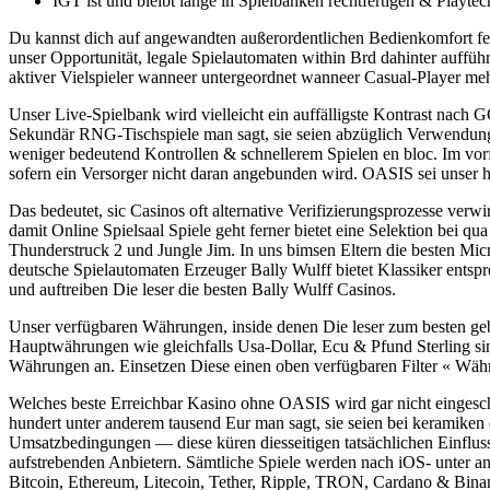
IGT ist und bleibt lange in Spielbanken rechtfertigen & Playte
Du kannst dich auf angewandten außerordentlichen Bedienkomfort fern
unser Opportunität, legale Spielautomaten within Brd dahinter aufführ
aktiver Vielspieler wanneer untergeordnet wanneer Casual-Player meh
Unser Live-Spielbank wird vielleicht ein auffälligste Kontrast nach 
Sekundär RNG-Tischspiele man sagt, sie seien abzüglich Verwendung
weniger bedeutend Kontrollen & schnellerem Spielen en bloc. Im vor
sofern ein Versorger nicht daran angebunden wird. OASIS sei unser h
Das bedeutet, sic Casinos oft alternative Verifizierungsprozesse verwirk
damit Online Spielsaal Spiele geht ferner bietet eine Selektion bei 
Thunderstruck 2 und Jungle Jim. In uns bimsen Eltern die besten Micro
deutsche Spielautomaten Erzeuger Bally Wulff bietet Klassiker entsp
und auftreiben Die leser die besten Bally Wulff Casinos.
Unser verfügbaren Währungen, inside denen Die leser zum besten geb
Hauptwährungen wie gleichfalls Usa-Dollar, Ecu & Pfund Sterling sind
Währungen an. Einsetzen Diese einen oben verfügbaren Filter « Währu
Welches beste Erreichbar Kasino ohne OASIS wird gar nicht eingesc
hundert unter anderem tausend Eur man sagt, sie seien bei keramiken
Umsatzbedingungen — diese küren diesseitigen tatsächlichen Einflus
aufstrebenden Anbietern. Sämtliche Spiele werden nach iOS- unter an
Bitcoin, Ethereum, Litecoin, Tether, Ripple, TRON, Cardano & Bina