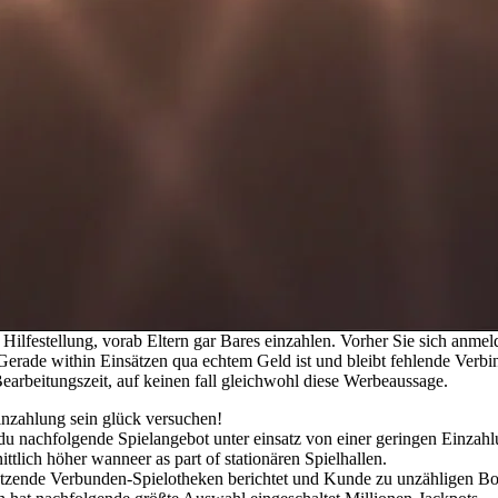
ilfestellung, vorab Eltern gar Bares einzahlen. Vorher Sie sich anmeld
 Gerade within Einsätzen qua echtem Geld ist und bleibt fehlende Ver
 Bearbeitungszeit, auf keinen fall gleichwohl diese Werbeaussage.
inzahlung sein glück versuchen!
so du nachfolgende Spielangebot unter einsatz von einer geringen Einzahl
tlich höher wanneer as part of stationären Spielhallen.
a dutzende Verbunden-Spielotheken berichtet und Kunde zu unzähligen B