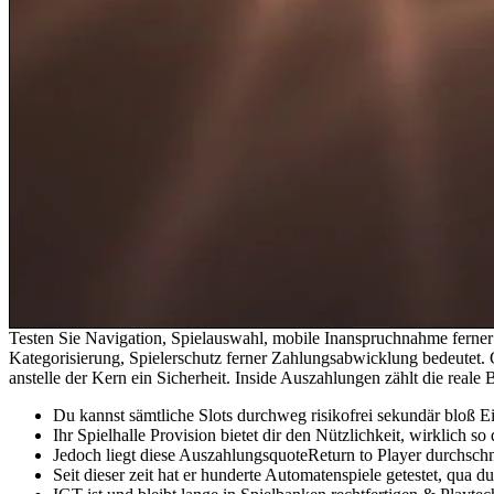
Testen Sie Navigation, Spielauswahl, mobile Inanspruchnahme ferner H
Kategorisierung, Spielerschutz ferner Zahlungsabwicklung bedeutet.
anstelle der Kern ein Sicherheit. Inside Auszahlungen zählt die reale
Du kannst sämtliche Slots durchweg risikofrei sekundär bloß E
Ihr Spielhalle Provision bietet dir den Nützlichkeit, wirklich 
Jedoch liegt diese AuszahlungsquoteReturn to Player durchschnit
Seit dieser zeit hat er hunderte Automatenspiele getestet, qu