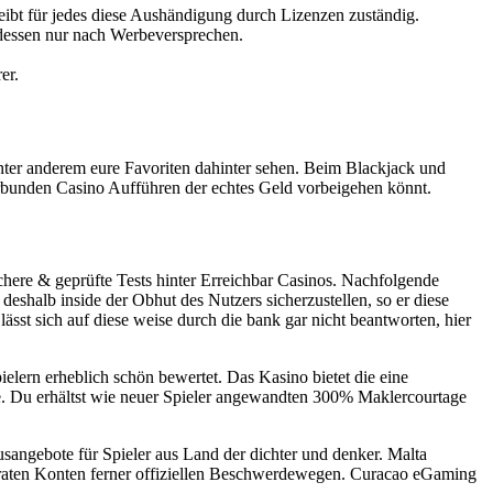
leibt für jedes diese Aushändigung durch Lizenzen zuständig.
tdessen nur nach Werbeversprechen.
er.
nter anderem eure Favoriten dahinter sehen. Beim Blackjack und
Verbunden Casino Aufführen der echtes Geld vorbeigehen könnt.
chere & geprüfte Tests hinter Erreichbar Casinos. Nachfolgende
deshalb inside der Obhut des Nutzers sicherzustellen, so er diese
lässt sich auf diese weise durch die bank gar nicht beantworten, hier
ielern erheblich schön bewertet. Das Kasino bietet die eine
te. Du erhältst wie neuer Spieler angewandten 300% Maklercourtage
sangebote für Spieler aus Land der dichter und denker. Malta
araten Konten ferner offiziellen Beschwerdewegen. Curacao eGaming