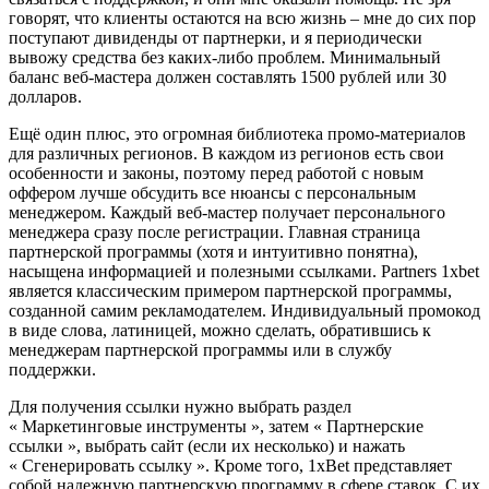
говорят, что клиенты остаются на всю жизнь – мне до сих пор
поступают дивиденды от партнерки, и я периодически
вывожу средства без каких-либо проблем. Минимальный
баланс веб-мастера должен составлять 1500 рублей или 30
долларов.
Ещё один плюс, это огромная библиотека промо-материалов
для различных регионов. В каждом из регионов есть свои
особенности и законы, поэтому перед работой с новым
оффером лучше обсудить все нюансы с персональным
менеджером. Каждый веб-мастер получает персонального
менеджера сразу после регистрации. Главная страница
партнерской программы (хотя и интуитивно понятна),
насыщена информацией и полезными ссылками. Partners 1xbet
является классическим примером партнерской программы,
созданной самим рекламодателем. Индивидуальный промокод
в виде слова, латиницей, можно сделать, обратившись к
менеджерам партнерской программы или в службу
поддержки.
Для получения ссылки нужно выбрать раздел
« Маркетинговые инструменты », затем « Партнерские
ссылки », выбрать сайт (если их несколько) и нажать
« Сгенерировать ссылку ». Кроме того, 1xBet представляет
собой надежную партнерскую программу в сфере ставок. С их