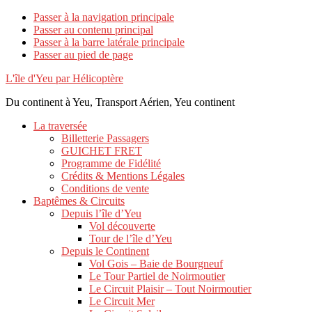
Passer à la navigation principale
Passer au contenu principal
Passer à la barre latérale principale
Passer au pied de page
L'île d'Yeu par Hélicoptère
Du continent à Yeu, Transport Aérien, Yeu continent
La traversée
Billetterie Passagers
GUICHET FRET
Programme de Fidélité
Crédits & Mentions Légales
Conditions de vente
Baptêmes & Circuits
Depuis l’île d’Yeu
Vol découverte
Tour de l’île d’Yeu
Depuis le Continent
Vol Gois – Baie de Bourgneuf
Le Tour Partiel de Noirmoutier
Le Circuit Plaisir – Tout Noirmoutier
Le Circuit Mer