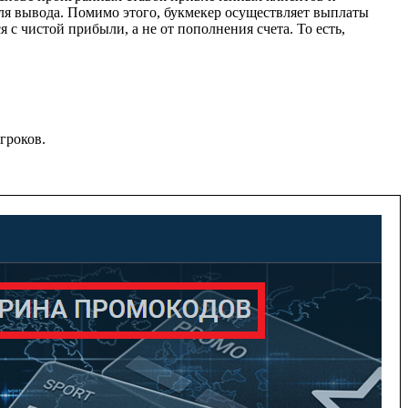
для вывода. Помимо этого, букмекер осуществляет выплаты
 с чистой прибыли, а не от пополнения счета. То есть,
гроков.