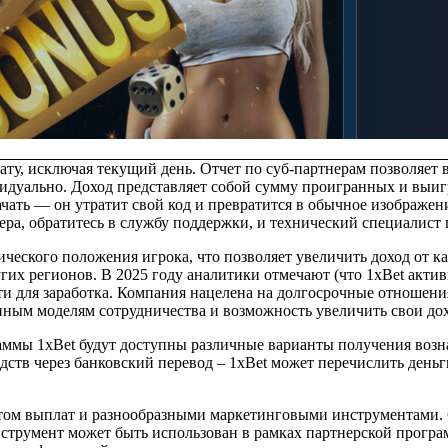
у, исключая текущий день. Отчет по суб-партнерам позволяет 
видуально. Доход представляет собой сумму проигранных и выи
качать — он утратит свой код и превратится в обычное изображе
ера, обратитесь в службу поддержки, и технический специалист
ческого положения игрока, что позволяет увеличить доход от к
гих регионов. В 2025 году аналитики отмечают (что 1xBet актив
 для заработка. Компания нацелена на долгосрочные отношения 
енным моделям сотрудничества и возможность увеличить свои до
раммы 1xBet будут доступны различные варианты получения воз
дств через банковский перевод – 1xBet может перечислить деньг
нтом выплат и разнообразными маркетинговыми инструментами.
нструмент может быть использован в рамках партнерской прогр