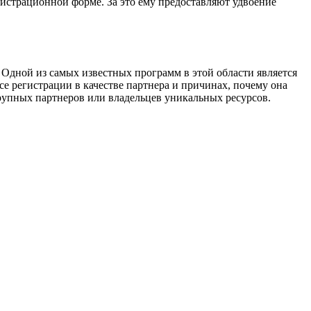
гистрационной форме. За это ему предоставляют удвоение
дной из самых известных программ в этой области является
се регистрации в качестве партнера и причинах, почему она
рупных партнеров или владельцев уникальных ресурсов.