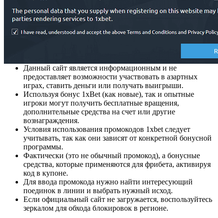
Данный сайт является информационным и не
предоставляет возможности участвовать в азартных
играх, ставить деньги или получать выигрыши.
Используя бонус 1xBet (как новые), так и опытные
игроки могут получить бесплатные вращения,
дополнительные средства на счет или другие
вознаграждения.
Условия использования промокодов 1xbet следует
учитывать, так как они зависят от конкретной бонусной
программы.
Фактически (это не обычный промокод), а бонусные
средства, которые применяются для фрибета, активируя
код в купоне.
Для ввода промокода нужно найти интересующий
поединок в линии и выбрать нужный исход.
Если официальный сайт не загружается, воспользуйтесь
зеркалом для обхода блокировок в регионе.