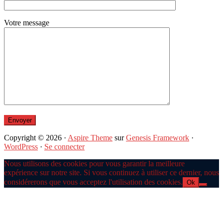
Votre message
Copyright © 2026 ·
Aspire Theme
sur
Genesis Framework
·
WordPress
·
Se connecter
Nous utilisons des cookies pour vous garantir la meilleure
expérience sur notre site. Si vous continuez à utiliser ce dernier, nous
considérerons que vous acceptez l'utilisation des cookies.
Ok