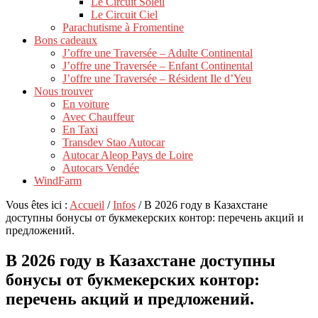
Le Circuit Soleil
Le Circuit Ciel
Parachutisme à Fromentine
Bons cadeaux
J’offre une Traversée – Adulte Continental
J’offre une Traversée – Enfant Continental
J’offre une Traversée – Résident Ile d’Yeu
Nous trouver
En voiture
Avec Chauffeur
En Taxi
Transdev Stao Autocar
Autocar Aleop Pays de Loire
Autocars Vendée
WindFarm
Vous êtes ici :
Accueil
/
Infos
/
В 2026 году в Казахстане
доступны бонусы от букмекерских контор: перечень акций и
предложений.
В 2026 году в Казахстане доступны
бонусы от букмекерских контор:
перечень акций и предложений.