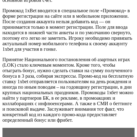
основной игровой счет.
Промокод 1xBet вводится в специальное поле «Промокод» в
форме регистрации на сайте или в мобильном приложении.
После создания аккаунта нельзя добавить код — он
принимается только в момент регистрации. Поле для ввода
находится в нижней части анкеты и по умолчанию свернуто,
поэтому его легко не заметить. Игроку необходимо привязать
актуальный номер мобильного телефона к своему аккаунту
1xbet для участия в гонке.
Принятие Национального постановления об азартных играх
(LOK) стало ключевым моментом. Кроме того, чтобы
отыграть бонус, нужно сделать ставки на сумму полученного
бонуса в 3 раза, собирая экспрессы. Промо-код на бесплатную
ставку 1xbet отправляется пользователям на день рождения и
иногда по иным поводам – на годовщину регистрации, в дни
крупных национальных праздников. Промокоды 1хбет можно
найти у партнеров БК, в ее рекламе, в промоакциях и
коллаборациях с инфлюенсерами. А также в СМИ о беттинге
и поисковой выдаче. Заслуживает внимания тот факт, что
конкретный код из каждого промо-кода предоставляет
определенный бонус или фрибет.