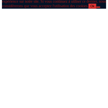
expérience sur notre site. Si vous continuez à utiliser ce dernier, nous
considérerons que vous acceptez l'utilisation des cookies.
Ok