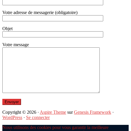
Votre adresse de messagerie (obligatoire)
Objet
Votre message
Copyright © 2026 ·
Aspire Theme
sur
Genesis Framework
·
WordPress
·
Se connecter
Nous utilisons des cookies pour vous garantir la meilleure