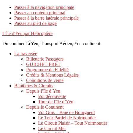
Passer à la navigation principale
Passer au contenu principal
Passer à la barre latérale principale
Passer au pied de page
L'île d'Yeu par Hélicoptère
Du continent à Yeu, Transport Aérien, Yeu continent
La traversée
Billetterie Passagers
GUICHET FRET
Programme de Fidélité
Crédits & Mentions Légales
Conditions de vente
Baptêmes & Circuits
Depuis l’île d’Yeu
Vol découverte
Tour de l’île d’Yeu
Depuis le Continent
Vol Gois – Baie de Bourgneuf
Le Tour Partiel de Noirmoutier
Le Circuit Plaisir – Tout Noirmoutier
Le Circuit Mer