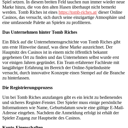
Spiel setzen. In diesem breiten Feld tauchen nun immer wieder neue
Marke hinzu, die von den alten Hasen überhaupt nicht bemerkt
werden. Tomb Riches ist eines
https://tomb-riches.at/
dieser Online
Casinos, das versucht, sich durch seine einzigartige Atmosphäre und
eine umfassende Palette an Spielen zu profilieren.
Das Unternehmen hinter Tomb Riches
Ein Blick auf die Unternehmensgeschichte von Tomb Riches gibt
uns erste Hinweise darauf, was diese Marke auszeichnet. Der
Hauptsitz des Casinos ist in einem nicht öffentlich bekannt
gegebenen Ort zu finden und das Unternehmen selbst wurde erst
vor einigen Jahren gegründet. Ein Team erfahrener Fachleute mit
langjähriger Erfahrung im Bereich der Online-Spielindustrie
versucht, durch innovative Konzepte einen Stempel auf die Branche
zu hinterlassen.
Die Registrierungsprozess
Um bei Tomb Riches anzufangen gibt es ein leicht zu bedienendes
und sicheres Register-Fenster. Der Spieler muss einige persönliche
Informationen wie Name, Geburtsdatum sowie eine gültige E-Mail-
Adresse eingeben. Nachdem die Anmeldung erfolgt ist erhält der
Spieler Zugang zur Hauptseite des Casinos.
Konto-Eigenschaften