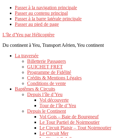
Passer à la navigation principale
Passer au contenu principal
Passer à la barre latérale principale
Passer au pied de page
L'île d'Yeu par Hélicoptère
Du continent à Yeu, Transport Aérien, Yeu continent
La traversée
Billetterie Passagers
GUICHET FRET
Programme de Fidélité
Crédits & Mentions Légales
Conditions de vente
Baptêmes & Circuits
Depuis l’île d’Yeu
Vol découverte
Tour de l’île d’Yeu
Depuis le Continent
Vol Gois – Baie de Bourgneuf
Le Tour Partiel de Noirmoutier
Le Circuit Plaisir – Tout Noirmoutier
Le Circuit Mer