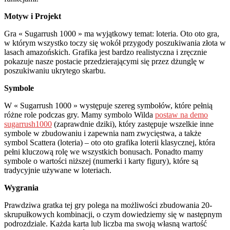
Motyw i Projekt
Gra « Sugarrush 1000 » ma wyjątkowy temat: loteria. Oto oto gra,
w którym wszystko toczy się wokół przygody poszukiwania złota w
lasach amazońskich. Grafika jest bardzo realistyczna i zręcznie
pokazuje nasze postacie przedzierającymi się przez dżunglę w
poszukiwaniu ukrytego skarbu.
Symbole
W « Sugarrush 1000 » występuje szereg symbołów, które pełnią
różne role podczas gry. Mamy symbolo Wilda
postaw na demo
sugarrush1000
(zaprawdnie dziki), który zastępuje wszelkie inne
symbole w zbudowaniu i zapewnia nam zwycięstwa, a także
symbol Scattera (loteria) – oto oto grafika loterii klasycznej, która
pełni kluczową rolę we wszystkich bonusach. Ponadto mamy
symbole o wartości niższej (numerki i karty figury), które są
tradycyjnie używane w loteriach.
Wygrania
Prawdziwa gratka tej gry polega na możliwości zbudowania 20-
skrupułkowych kombinacji, o czym dowiedziemy się w następnym
podrozdziale. Każda karta lub liczba ma swoją własną wartość