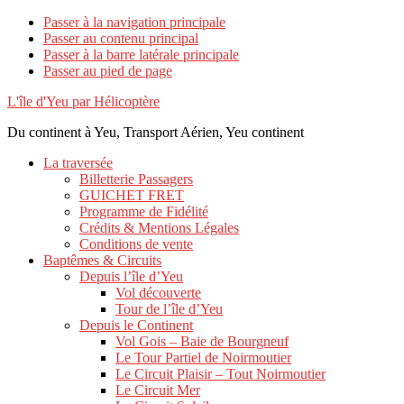
Passer à la navigation principale
Passer au contenu principal
Passer à la barre latérale principale
Passer au pied de page
L'île d'Yeu par Hélicoptère
Du continent à Yeu, Transport Aérien, Yeu continent
La traversée
Billetterie Passagers
GUICHET FRET
Programme de Fidélité
Crédits & Mentions Légales
Conditions de vente
Baptêmes & Circuits
Depuis l’île d’Yeu
Vol découverte
Tour de l’île d’Yeu
Depuis le Continent
Vol Gois – Baie de Bourgneuf
Le Tour Partiel de Noirmoutier
Le Circuit Plaisir – Tout Noirmoutier
Le Circuit Mer