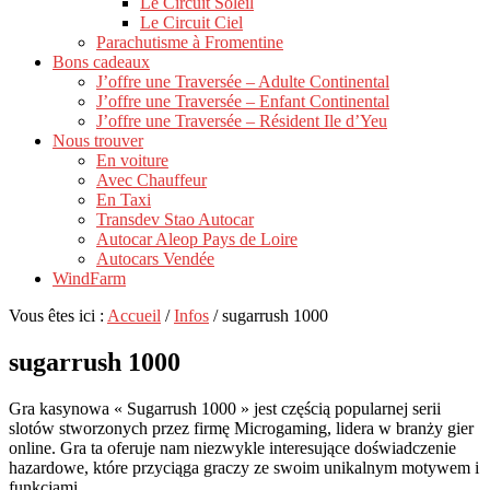
Le Circuit Soleil
Le Circuit Ciel
Parachutisme à Fromentine
Bons cadeaux
J’offre une Traversée – Adulte Continental
J’offre une Traversée – Enfant Continental
J’offre une Traversée – Résident Ile d’Yeu
Nous trouver
En voiture
Avec Chauffeur
En Taxi
Transdev Stao Autocar
Autocar Aleop Pays de Loire
Autocars Vendée
WindFarm
Vous êtes ici :
Accueil
/
Infos
/
sugarrush 1000
sugarrush 1000
Gra kasynowa « Sugarrush 1000 » jest częścią popularnej serii
slotów stworzonych przez firmę Microgaming, lidera w branży gier
online. Gra ta oferuje nam niezwykle interesujące doświadczenie
hazardowe, które przyciąga graczy ze swoim unikalnym motywem i
funkcjami.