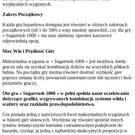
wypłacanych wygranych.
Zakres Początkowy
Każda gra hazardowa dostępna jest również w różnych zakresach
początkowych (od 1 do 500) a więc musimy sprawdzić, czy dla gry
« Sugarrush 1000 » ma nasz ulubiony operator kasynowy
odpowiednią opcję.
Max Win i Prędkość Gier
Maksymalna wygrana w « Sugarrush 1000 » jest możliwa, kiedy
graczu uda się uzyskać kombinację dzików na wszystkich półkach
bębna. Na początku gry można również dostroić szybkość gier
poprzez zmianę liczby powtarzań (automatycznie lub ręcznie) i ilośc
poziomów graczy.
Oto gra « Sugarrush 1000 » w pełni spełnia nasze oczekiwania
dotyczące grafiki, wygrywanych kombinacji, systemu wilda i
scattery oraz rozkładu prawdopodobieństwa.
Gra posiada jedną z najwyższych kwot maksymalnych wygranych
w historii gier slotowych. Wyróżnia się również spośród innych
tytułów tematycznymi loteriami i niesamowitym podejściem do
hazardu, czyniąc ją jedną z najbardziej atrakcyjnych propozycji w