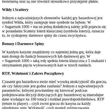
monetarną oraz są one również stosunkowo przystępnie płatne.
Wildy i Scattery
Jednym z najważniejszych elementów każdej gry hazardowej jest
symbol Wilda, który zastępuje inne symbole na bębnie. W
« Sugarrush 1000 » ma on jedną dodatkową zaletę: jeśli pojawia się
w posiadaniu Scattery loterii klasycznej (symbolu loteryi), oznacza
to, że zyskujemy darmowe spiny do czasu zwycięstwa.
Bonusy i Darmowe Spiny
W każdym kasynie znajdziemy co najmniej jedną grę, która daje
nam dostęp do funkcji bonusowych lub darmowej gry. W
« Sugarrush 1000 » taką rolę spełnia loteria klasyczna z 5 znakami i
otrzymaniem pięciu wylosowanych kart w trzech rundach.
RTP, Wzlotność i Zakres Początkowy
Czasami gra hazardowa może mieć wysoką atrakcyjność dla gracza,
ale czy faktycznie jest godna zaufania? Jednym z najważniejszych
parametrów, którymi powinniśmy się kierować podczas
podejmowania decyzji dotyczących gry hazardowej są miarodajne
dane wydające na 100 rotacji i rozkład prawdopodobieństwa. RTP
(return to player) – czyli zwrot gracza do kasyna za każdy
uśredniony spin; Wzlotność, czyli stopień zróżnicowania