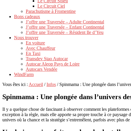
Le Circuit Soleil
Le Circuit Ciel
Parachutisme à Fromentine
Bons cadeaux
J’offre une Traversée – Adulte Continental
J’offre une Traversée – Enfant Continental
J’offre une Traversée – Résident Ile d’Yeu
Nous trouver
En voiture
Avec Chauffeur
En Taxi
Transdev Stao Autocar
Autocar Aleop Pays de Loire
Autocars Vendée
WindFarm
Vous êtes ici :
Accueil
/
Infos
/
Spinmama : Une plongée dans l’univers
Spinmama : Une plongée dans l’univers des
Il y a quelque chose de fascinant à observer comment les plateformes 
exception à la règle, mais elle apporte sa propre touche à ce paysage 
univers où la chance et la stratégie s’entremêlent, parfois avec plus d