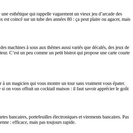
e une esthétique qui rappelle vaguement un vieux jeu d’arcade des
x est coincé sur un tube des années 80 : ça peut plaire ou agacer, mais
 des machines à sous aux thèmes aussi variés que décalés, des jeux de
cteur. C’est un peu comme un petit bistrot qui propose une carte courte
ser à un magicien qui vous montre un tour sans vraiment vous épater.
 on vous offrait un cocktail maison : il faut savoir apprécier le goût
rtes bancaires, portefeuilles électroniques et virements bancaires. Pas
ienne : efficace, mais pas toujours rapide.