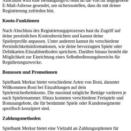
Anschluss wird eine Bestätigungs-E-Mail an die von dir angegebene
E-Mail-Adresse gesendet, um sicherzustellen, dass du mit deiner
Registrierung zufrieden bist.
Konto-Funktionen
Nach Abschluss des Registrierungsprozesses hast du Zugriff auf
deine persönlichen Kontoubersichten und kannst deine
Spielerprofile anpassen. Unter anderem kannst du verschiedene
Persönlichkeitsinformationen, wie deine bevorzugten Spiele oder
Debitkarten-Einzahlmethoden speichern. Darüber hinaus besteht die
Möglichkeit zur Einrichtung eines Selbstbedienungsbereichs für
Regulierungszwecke.
Bonussen und Promotionen
Spielbank Merkur bietet verschiedene Arten von Boni, darunter
Willkommen-Boni bei Einzahlungen auf dein
Spielersicherheitskonto. Die maximal mögliche Beträge variieren je
nach Spielernummer. Hinzu kommen verschiedene Freispiele und
Bonusangebote, die für bestimmte Spiele oder Kundensegmente
spezifisch konzipiert sind.
Zahlungsmethoden
Spielbank Merkur bietet eine Vielzahl an Zahlungsoptionen für