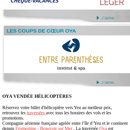
OYA VENDÉE HÉLICOPTÈRES
Réservez votre billet d'hélicoptère vers Yeu au meilleur prix,
retrouvez les
traversées
avec tous les horaires des vols et les
promotions.
Compagnie aérienne française agréée entre l’île d’Yeu et le continent
depuis
Fromentine - Beauvoir sur Mer
. La traversée
Oya
est