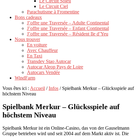
Le Circuit Soleil
Le Circuit Ciel
Parachutisme à Fromentine
Bons cadeaux
J’offre une Traversée – Adulte Continental
J’offre une Traversée – Enfant Continental
J’offre une Traversée – Résident Ile d’Yeu
Nous trouver
En voiture
Avec Chauffeur
En Taxi
Transdev Stao Autocar
Autocar Aleop Pays de Loire
Autocars Vendée
WindFarm
Vous êtes ici :
Accueil
/
Infos
/
Spielbank Merkur – Glücksspiele auf
höchstem Niveau
Spielbank Merkur – Glücksspiele auf
höchstem Niveau
Spielbank Merkur ist ein Online-Casino, das von der Gauselmann
Gruppe betrieben wird und seit 2004 auf dem Markt aktiv ist. Die