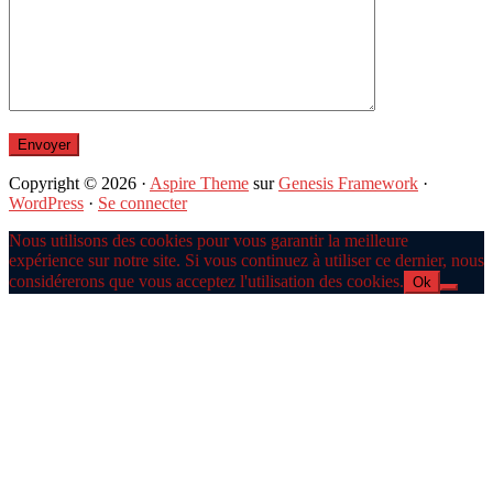
Copyright © 2026 ·
Aspire Theme
sur
Genesis Framework
·
WordPress
·
Se connecter
Nous utilisons des cookies pour vous garantir la meilleure
expérience sur notre site. Si vous continuez à utiliser ce dernier, nous
considérerons que vous acceptez l'utilisation des cookies.
Ok