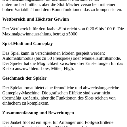
unterdurchschnittlich, aber die Slot-Macher versuchen mit einer
hohen Variabilität und dem Bonusfunktionen das zu kompensieren.
Wettbereich und Höchster Gewinn
Der Wettbereich für den Jaabet-Slot reicht von 0,20 € bis 100 €. Die
Maximalgewinnauszahlung beträgt x5000.
Spiel-Modi und Gameplay
Das Spiel kann in verschiedenen Moden gespielt werden:
Automatikmodus (bis zu 50 Freispiele) oder Manuellauftrittsmode.
Der Spieler hat die Möglichkeit zwischen drei Einstellungen für das
Risiko auszuwählen: Low, Mittel, High.
Geschmack der Spieler
Der Spielautomat bietet eine freundliche und abwechslungsreiche
Gameplay-Maschine. Die grafischen Effekte sind zwar nicht
übermäßig großartig, aber die Funktionen des Slots reichen von
einfachem zu komplexem.
Zusammenfassung und Bewertungen
Der Jaabet-Slot ist ein Spiel für Anfänger und Fortgeschrittene