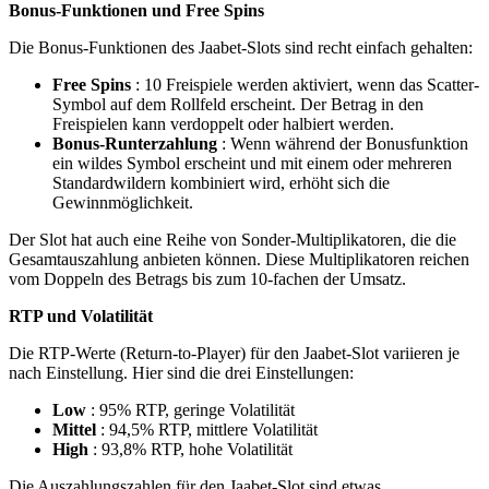
Bonus-Funktionen und Free Spins
Die Bonus-Funktionen des Jaabet-Slots sind recht einfach gehalten:
Free Spins
: 10 Freispiele werden aktiviert, wenn das Scatter-
Symbol auf dem Rollfeld erscheint. Der Betrag in den
Freispielen kann verdoppelt oder halbiert werden.
Bonus-Runterzahlung
: Wenn während der Bonusfunktion
ein wildes Symbol erscheint und mit einem oder mehreren
Standardwildern kombiniert wird, erhöht sich die
Gewinnmöglichkeit.
Der Slot hat auch eine Reihe von Sonder-Multiplikatoren, die die
Gesamtauszahlung anbieten können. Diese Multiplikatoren reichen
vom Doppeln des Betrags bis zum 10-fachen der Umsatz.
RTP und Volatilität
Die RTP-Werte (Return-to-Player) für den Jaabet-Slot variieren je
nach Einstellung. Hier sind die drei Einstellungen:
Low
: 95% RTP, geringe Volatilität
Mittel
: 94,5% RTP, mittlere Volatilität
High
: 93,8% RTP, hohe Volatilität
Die Auszahlungszahlen für den Jaabet-Slot sind etwas