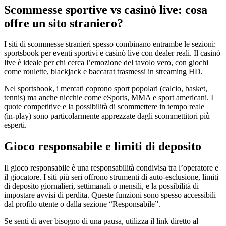
Scommesse sportive vs casinò live: cosa
offre un sito straniero?
I siti di scommesse stranieri spesso combinano entrambe le sezioni:
sportsbook per eventi sportivi e casinò live con dealer reali. Il casinò
live è ideale per chi cerca l’emozione del tavolo vero, con giochi
come roulette, blackjack e baccarat trasmessi in streaming HD.
Nel sportsbook, i mercati coprono sport popolari (calcio, basket,
tennis) ma anche nicchie come eSports, MMA e sport americani. I
quote competitive e la possibilità di scommettere in tempo reale
(in‑play) sono particolarmente apprezzate dagli scommettitori più
esperti.
Gioco responsabile e limiti di deposito
Il gioco responsabile è una responsabilità condivisa tra l’operatore e
il giocatore. I siti più seri offrono strumenti di auto‑esclusione, limiti
di deposito giornalieri, settimanali o mensili, e la possibilità di
impostare avvisi di perdita. Queste funzioni sono spesso accessibili
dal profilo utente o dalla sezione “Responsabile”.
Se senti di aver bisogno di una pausa, utilizza il link diretto al