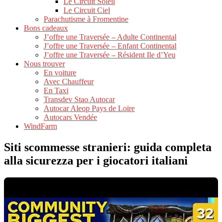
Le Circuit Soleil
Le Circuit Ciel
Parachutisme à Fromentine
Bons cadeaux
J’offre une Traversée – Adulte Continental
J’offre une Traversée – Enfant Continental
J’offre une Traversée – Résident Ile d’Yeu
Nous trouver
En voiture
Avec Chauffeur
En Taxi
Transdev Stao Autocar
Autocar Aleop Pays de Loire
Autocars Vendée
WindFarm
Siti scommesse stranieri: guida completa
alla sicurezza per i giocatori italiani