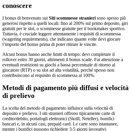
conoscere
I bonus di benvenuto sui
Siti scommesse stranieri
sono spesso più
generosi rispetto a quelli locali: fino al 200% sul primo deposito, giri
gratuiti per le slot, o scommesse gratuite per il bookmaker sportivo.
Tuttavia, è cruciale leggere attentamente i requisiti di scommessa
(wagering requirements), che indicano quante volte devi giocare
l’importo del bonus prima di poter ritirare le vincite.
Alcuni bonus hanno anche limiti di tempo: devi completare il
rollover entro 30 giorni, altrimenti il bonus scade. Fai attenzione a
eventuali restrizioni su giochi a bassa percentuale di ritorno al
giocatore (RTP) o su slot ad alta volatilità, perché spesso non
contribuiscono al requisito di scommessa al 100%.
Metodi di pagamento più diffusi e velocità
di prelievo
La scelta del metodo di pagamento influisce sulla velocità di
deposito e prelievo. I siti stranieri offrono tipicamente carte di
credito/debito, portafogli elettronici (Skrill, Neteller), bonifici
bancari e, in alcuni casi, prepaid card. Le carte sono istantanee,
mentre i bonifici possono richiedere 3‑5 giorni lavorativi.