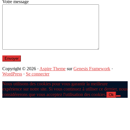
Votre message
Copyright © 2026 ·
Aspire Theme
sur
Genesis Framework
·
WordPress
·
Se connecter
Nous utilisons des cookies pour vous garantir la meilleure
expérience sur notre site. Si vous continuez à utiliser ce dernier, nous
considérerons que vous acceptez l'utilisation des cookies.
Ok