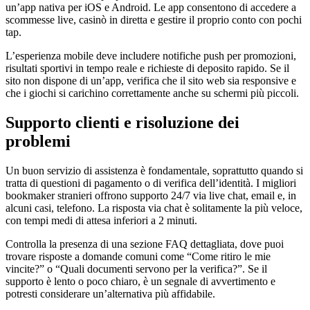
un’app nativa per iOS e Android. Le app consentono di accedere a
scommesse live, casinò in diretta e gestire il proprio conto con pochi
tap.
L’esperienza mobile deve includere notifiche push per promozioni,
risultati sportivi in tempo reale e richieste di deposito rapido. Se il
sito non dispone di un’app, verifica che il sito web sia responsive e
che i giochi si carichino correttamente anche su schermi più piccoli.
Supporto clienti e risoluzione dei
problemi
Un buon servizio di assistenza è fondamentale, soprattutto quando si
tratta di questioni di pagamento o di verifica dell’identità. I migliori
bookmaker stranieri offrono supporto 24/7 via live chat, email e, in
alcuni casi, telefono. La risposta via chat è solitamente la più veloce,
con tempi medi di attesa inferiori a 2 minuti.
Controlla la presenza di una sezione FAQ dettagliata, dove puoi
trovare risposte a domande comuni come “Come ritiro le mie
vincite?” o “Quali documenti servono per la verifica?”. Se il
supporto è lento o poco chiaro, è un segnale di avvertimento e
potresti considerare un’alternativa più affidabile.