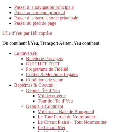
Passer à la navigation principale
Passer au contenu principal
Passer à la barre latérale principale
Passer au pied de page
L'île d'Yeu par Hélicoptère
Du continent à Yeu, Transport Aérien, Yeu continent
La traversée
Billetterie Passagers
GUICHET FRET
Programme de Fidélité
Crédits & Mentions Légales
Conditions de vente
Baptêmes & Circuits
Depuis l’île d’Yeu
Vol découverte
Tour de l’île d’Yeu
Depuis le Continent
Vol Gois – Baie de Bourgneuf
Le Tour Partiel de Noirmoutier
Le Circuit Plaisir – Tout Noirmoutier
Le Circuit Mer