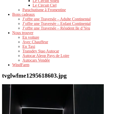
Le Circuit Soleil
Le Circuit Ciel
Parachutisme à Fromentine
Bons cadeaux
J’offre une Traversée – Adulte Continental
J’offre une Traversée – Enfant Continental
J’offre une Traversée – Résident Ile d’Yeu
Nous trouver
En voiture
Avec Chauffeur
En Taxi
Transdev Stao Autocar
Autocar Aleop Pays de Loire
Autocars Vendée
WindFarm
tvglwfme1295618603.jpg