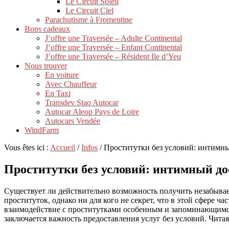
Le Circuit Soleil
Le Circuit Ciel
Parachutisme à Fromentine
Bons cadeaux
J’offre une Traversée – Adulte Continental
J’offre une Traversée – Enfant Continental
J’offre une Traversée – Résident Ile d’Yeu
Nous trouver
En voiture
Avec Chauffeur
En Taxi
Transdev Stao Autocar
Autocar Aleop Pays de Loire
Autocars Vendée
WindFarm
Vous êtes ici :
Accueil
/
Infos
/
Проститутки без условий: интимны
Проститутки без условий: интимный до
Существует ли действительно возможность получить незабывае
проституток, однако ни для кого не секрет, что в этой сфере 
взаимодействие с проститутками особенным и запоминающимся.
заключается важность предоставления услуг без условий. Читая