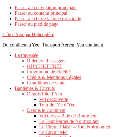
Passer à la navigation principale
Passer au contenu principal
Passer à la barre latérale principale
Passer au pied de page
L'île d'Yeu par Hélicoptère
Du continent à Yeu, Transport Aérien, Yeu continent
La traversée
Billetterie Passagers
GUICHET FRET
Programme de Fidélité
Crédits & Mentions Légales
Conditions de vente
Baptêmes & Circuits
Depuis l’île d’Yeu
Vol découverte
Tour de l’île d’Yeu
Depuis le Continent
Vol Gois – Baie de Bourgneuf
Le Tour Partiel de Noirmoutier
Le Circuit Plaisir – Tout Noirmoutier
Le Circuit Mer