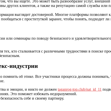
том, что вы ищете. Это может быть разнообразие услуг, внешний
вы других клиентов, а также на репутацию самой службы или пл
формация выглядит достоверной. Многие платформы позволяют к
 пообщаться с проституткой заранее, чтобы понять, подходит ли 
ии или семинары по поводу безопасного и удовлетворительного
 тех, кто сталкивается с различными трудностями в поиске про
безопасным.
екс-индустрии
 помнить об этике. Все участники процесса должны понимать, ч
ие.
тва и эмоции, и никто не должен
taganrog-top.club/nat_id_11
подв
ниях. Это поможет избежать недоразумений.
безопасность себе и своему партнеру.