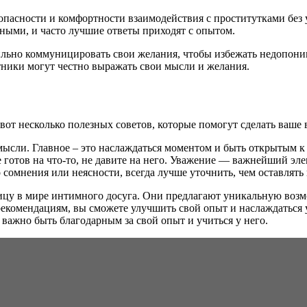
пасности и комфортности взаимодействия с проститутками без у
ными, и часто лучшие ответы приходят с опытом.
авильно коммуницировать свои желания, чтобы избежать недопон
стники могут честно выражать свои мысли и желания.
 вот несколько полезных советов, которые помогут сделать ваш
ысли. Главное – это наслаждаться моментом и быть открытым к
 готов на что-то, не давите на него. Уважение — важнейший эл
о сомнения или неясности, всегда лучше уточнить, чем оставлять 
ницу в мире интимного досуга. Они предлагают уникальную воз
екомендациям, вы сможете улучшить свой опыт и наслаждаться у
, важно быть благодарным за свой опыт и учиться у него.