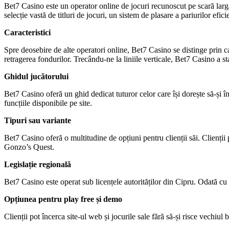
Bet7 Casino este un operator online de jocuri recunoscut pe scară largă 
selecție vastă de titluri de jocuri, un sistem de plasare a pariurilor efic
Caracteristici
Spre deosebire de alte operatori online, Bet7 Casino se distinge prin cara
retragerea fondurilor. Trecându-ne la liniile verticale, Bet7 Casino a stab
Ghidul jucătorului
Bet7 Casino oferă un ghid dedicat tuturor celor care își dorește să-și 
funcțiile disponibile pe site.
Tipuri sau variante
Bet7 Casino oferă o multitudine de opțiuni pentru clienții săi. Clienții 
Gonzo’s Quest.
Legislație regională
Bet7 Casino este operat sub licențele autorităților din Cipru. Odată cu a
Opțiunea pentru play free și demo
Clienții pot încerca site-ul web și jocurile sale fără să-și risce vechi