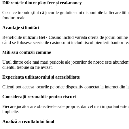
Diferențele dintre play free și real-money
Ceea ce trebuie știut că jocurile gratuite sunt disponibile la fiecare titl
fonduri reale.
Avantaje si limitări
Beneficiile utilizării Bet7 Casino includ variata ofertă de jocuri onlin
când se folosesc serviciile casino-ului includ riscul pierderii banilor rea
Miti sau confuzii comune
Unul dintre cele mai mari pericole ale jocurilor de noroc este abundența 
clientul trebuie să fie avizat.
Experiența utilizatorului și accesibilitate
Clienți pot accesa jocurile pe orice dispozitiv conectat la internet din 
Considerații rezonabile pentru riscuri
Fiecare jucător are obiectivele sale proprie, dar cel mai important este s
implicite.
Analiză a rezultatului final