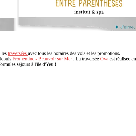
z les
traversées
avec tous les horaires des vols et les promotions.
 depuis
Fromentine - Beauvoir sur Mer
. La traversée
Oya
est réalisée e
formules séjours à l'ile d'Yeu !