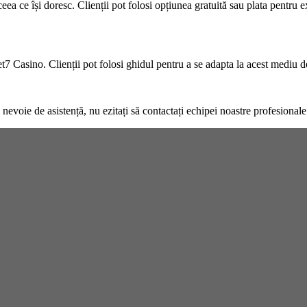
ea ce își doresc. Clienții pot folosi opțiunea gratuită sau plata pentru ex
t7 Casino. Clienții pot folosi ghidul pentru a se adapta la acest mediu d
u nevoie de asistență, nu ezitați să contactați echipei noastre profesionale