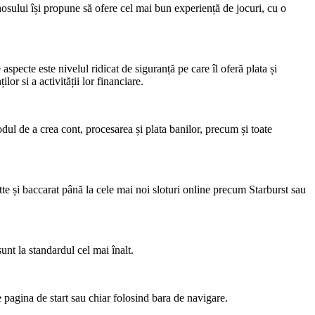
nosului își propune să ofere cel mai bun experiență de jocuri, cu o
aspecte este nivelul ridicat de siguranță pe care îl oferă plata și
lor si a activității lor financiare.
ul de a crea cont, procesarea și plata banilor, precum și toate
ette și baccarat până la cele mai noi sloturi online precum Starburst sau
unt la standardul cel mai înalt.
e pagina de start sau chiar folosind bara de navigare.