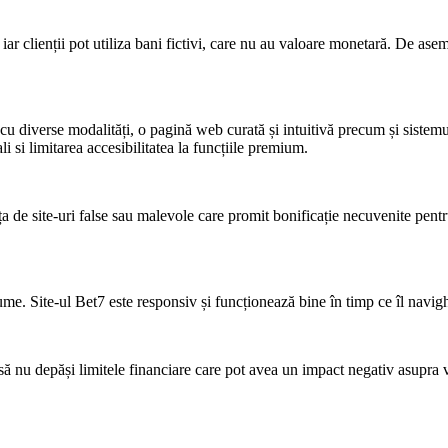
u iar clienții pot utiliza bani fictivi, care nu au valoare monetară. De asem
e cu diverse modalități, o pagină web curată și intuitivă precum și sistem
li si limitarea accesibilitatea la funcțiile premium.
de site-uri false sau malevole care promit bonificație necuvenite pentru a
lume. Site-ul Bet7 este responsiv și funcționează bine în timp ce îl navig
ă nu depăși limitele financiare care pot avea un impact negativ asupra vieț