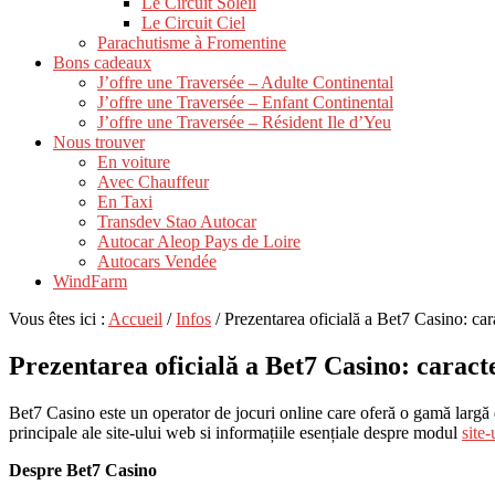
Le Circuit Soleil
Le Circuit Ciel
Parachutisme à Fromentine
Bons cadeaux
J’offre une Traversée – Adulte Continental
J’offre une Traversée – Enfant Continental
J’offre une Traversée – Résident Ile d’Yeu
Nous trouver
En voiture
Avec Chauffeur
En Taxi
Transdev Stao Autocar
Autocar Aleop Pays de Loire
Autocars Vendée
WindFarm
Vous êtes ici :
Accueil
/
Infos
/
Prezentarea oficială a Bet7 Casino: carac
Prezentarea oficială a Bet7 Casino: caracte
Bet7 Casino este un operator de jocuri online care oferă o gamă largă de o
principale ale site-ului web si informațiile esențiale despre modul
site-
Despre Bet7 Casino