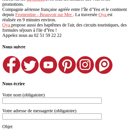
promotions.
Compagnie aérienne française agréée entre l’île d’Yeu et le continent
depuis
Fromentine - Beauvoir sur Mer
. La traversée
Oya
est
réalisée en 9 minutes environ.
Oya
propose aussi des baptêmes de l'air, des circuits touristiques, des
formules séjours à l'ile d'Yeu !
Appelez nous au 02 51 59 22 22
Nous suivre
Nous écrire
Votre nom (obligatoire)
Votre adresse de messagerie (obligatoire)
Objet