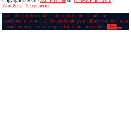
Copyright © 2026 ·
Aspire Theme
sur
Genesis Framework
·
WordPress
·
Se connecter
Nous utilisons des cookies pour vous garantir la meilleure
expérience sur notre site. Si vous continuez à utiliser ce dernier, nous
considérerons que vous acceptez l'utilisation des cookies.
Ok