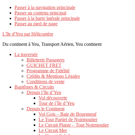
Passer à la navigation principale
Passer au contenu principal
Passer à la barre latérale principale
Passer au pied de page
L'île d'Yeu par Hélicoptère
Du continent à Yeu, Transport Aérien, Yeu continent
La traversée
Billetterie Passagers
GUICHET FRET
Programme de Fidélité
Crédits & Mentions Légales
Conditions de vente
Baptêmes & Circuits
Depuis l’île d’Yeu
Vol découverte
Tour de l’île d’Yeu
Depuis le Continent
Vol Gois – Baie de Bourgneuf
Le Tour Partiel de Noirmoutier
Le Circuit Plaisir – Tout Noirmoutier
Le Circuit Mer