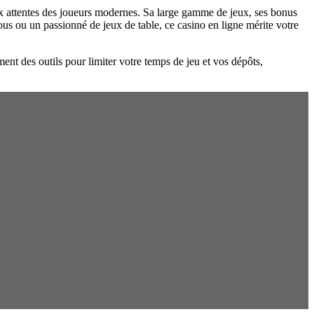
x attentes des joueurs modernes. Sa large gamme de jeux, ses bonus
us ou un passionné de jeux de table, ce casino en ligne mérite votre
nt des outils pour limiter votre temps de jeu et vos dépôts,