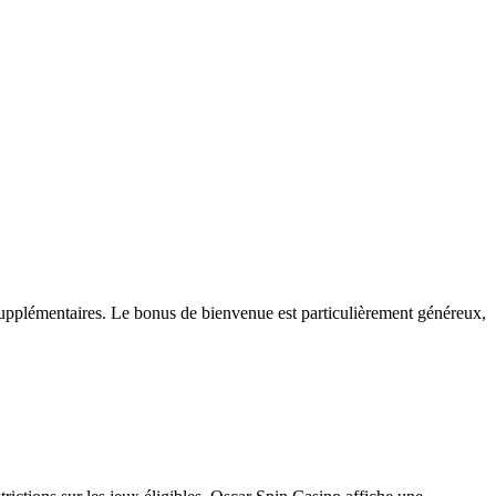
 supplémentaires. Le bonus de bienvenue est particulièrement généreux,