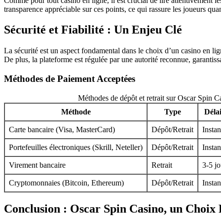
Comme pour tout casino en ligne, il est crucial de lire attentivement l
transparence appréciable sur ces points, ce qui rassure les joueurs quant
Sécurité et Fiabilité : Un Enjeu Clé
La sécurité est un aspect fondamental dans le choix d’un casino en lig
De plus, la plateforme est régulée par une autorité reconnue, garantis
Méthodes de Paiement Acceptées
Méthodes de dépôt et retrait sur Oscar Spin C
Méthode
Type
Délai
Carte bancaire (Visa, MasterCard)
Dépôt/Retrait
Instan
Portefeuilles électroniques (Skrill, Neteller)
Dépôt/Retrait
Instan
Virement bancaire
Retrait
3-5 jo
Cryptomonnaies (Bitcoin, Ethereum)
Dépôt/Retrait
Instan
Conclusion : Oscar Spin Casino, un Choix 