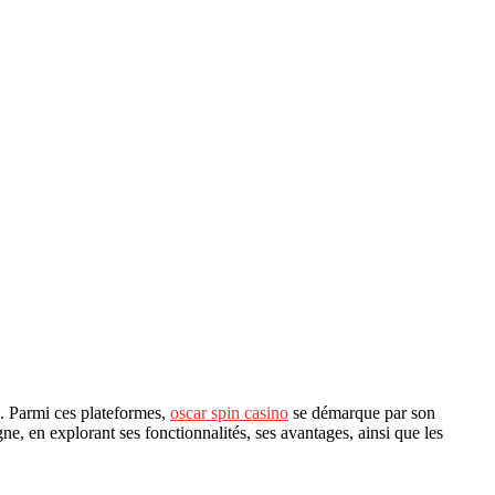
s. Parmi ces plateformes,
oscar spin casino
se démarque par son
gne, en explorant ses fonctionnalités, ses avantages, ainsi que les