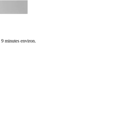
n 9 minutes environ.