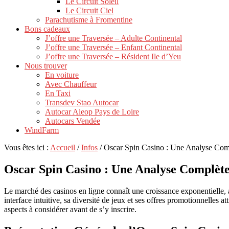
Le Circuit Soleil
Le Circuit Ciel
Parachutisme à Fromentine
Bons cadeaux
J’offre une Traversée – Adulte Continental
J’offre une Traversée – Enfant Continental
J’offre une Traversée – Résident Ile d’Yeu
Nous trouver
En voiture
Avec Chauffeur
En Taxi
Transdev Stao Autocar
Autocar Aleop Pays de Loire
Autocars Vendée
WindFarm
Vous êtes ici :
Accueil
/
Infos
/
Oscar Spin Casino : Une Analyse Comp
Oscar Spin Casino : Une Analyse Complète
Le marché des casinos en ligne connaît une croissance exponentielle,
interface intuitive, sa diversité de jeux et ses offres promotionnelles a
aspects à considérer avant de s’y inscrire.