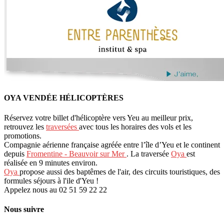
OYA VENDÉE HÉLICOPTÈRES
Réservez votre billet d'hélicoptère vers Yeu au meilleur prix,
retrouvez les
traversées
avec tous les horaires des vols et les
promotions.
Compagnie aérienne française agréée entre l’île d’Yeu et le continent
depuis
Fromentine - Beauvoir sur Mer
. La traversée
Oya
est
réalisée en 9 minutes environ.
Oya
propose aussi des baptêmes de l'air, des circuits touristiques, des
formules séjours à l'ile d'Yeu !
Appelez nous au 02 51 59 22 22
Nous suivre