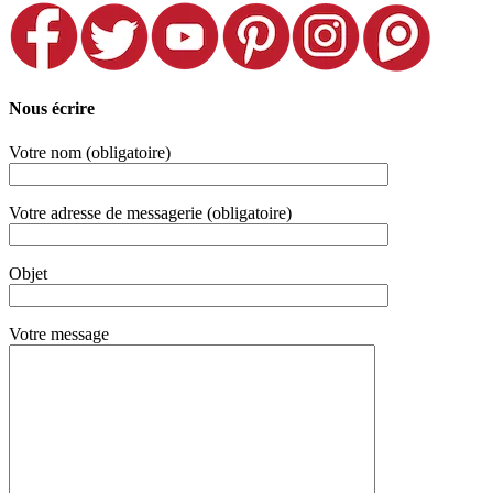
Nous écrire
Votre nom (obligatoire)
Votre adresse de messagerie (obligatoire)
Objet
Votre message