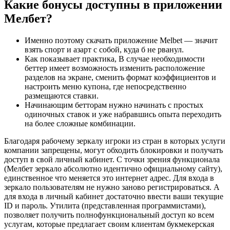
Какие бонусы доступны в приложении
Мелбет?
Именно поэтому скачать приложение Melbet — значит
взять спорт и азарт с собой, куда б не рванул.
Как показывает практика, В случае необходимости
беттер имеет возможность изменить расположение
разделов на экране, сменить формат коэффициентов и
настроить меню купона, где непосредственно
размещаются ставки.
Начинающим бетторам нужно начинать с простых
одиночных ставок и уже набравшись опыта переходить
на более сложные комбинации.
Благодаря рабочему зеркалу игроки из стран в которых услуги
компании запрещены, могут обходить блокировки и получать
доступ в свой личный кабинет. С точки зрения функционала
(Мелбет зеркало абсолютно идентично официальному сайту),
единственное что меняется это интернет адрес. Для входа в
зеркало пользователям не нужно заново регистрироваться. А
для входа в личный кабинет достаточно ввести ваши текущие
ID и пароль. Утилита (представленная программистами),
позволяет получить полнофункциональный доступ ко всем
услугам, которые предлагает своим клиентам букмекерская