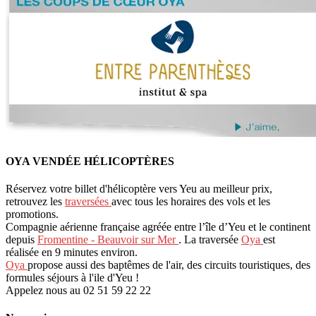
OYA VENDÉE HÉLICOPTÈRES
Réservez votre billet d'hélicoptère vers Yeu au meilleur prix,
retrouvez les
traversées
avec tous les horaires des vols et les
promotions.
Compagnie aérienne française agréée entre l’île d’Yeu et le continent
depuis
Fromentine - Beauvoir sur Mer
. La traversée
Oya
est
réalisée en 9 minutes environ.
Oya
propose aussi des baptêmes de l'air, des circuits touristiques, des
formules séjours à l'ile d'Yeu !
Appelez nous au 02 51 59 22 22