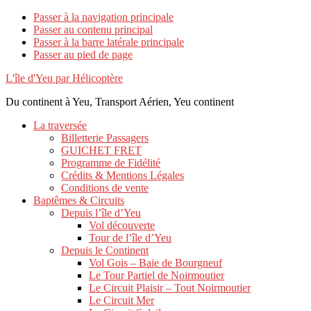
Passer à la navigation principale
Passer au contenu principal
Passer à la barre latérale principale
Passer au pied de page
L'île d'Yeu par Hélicoptère
Du continent à Yeu, Transport Aérien, Yeu continent
La traversée
Billetterie Passagers
GUICHET FRET
Programme de Fidélité
Crédits & Mentions Légales
Conditions de vente
Baptêmes & Circuits
Depuis l’île d’Yeu
Vol découverte
Tour de l’île d’Yeu
Depuis le Continent
Vol Gois – Baie de Bourgneuf
Le Tour Partiel de Noirmoutier
Le Circuit Plaisir – Tout Noirmoutier
Le Circuit Mer