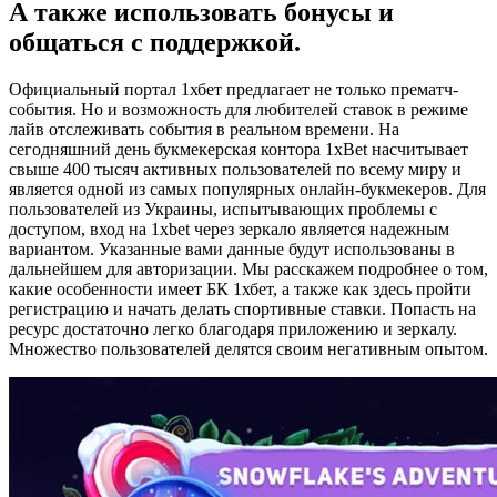
А также использовать бонусы и
общаться с поддержкой.
Официальный портал 1хбет предлагает не только прематч-
события. Но и возможность для любителей ставок в режиме
лайв отслеживать события в реальном времени. На
сегодняшний день букмекерская контора 1xBet насчитывает
свыше 400 тысяч активных пользователей по всему миру и
является одной из самых популярных онлайн-букмекеров. Для
пользователей из Украины, испытывающих проблемы с
доступом, вход на 1xbet через зеркало является надежным
вариантом. Указанные вами данные будут использованы в
дальнейшем для авторизации. Мы расскажем подробнее о том,
какие особенности имеет БК 1хбет, а также как здесь пройти
регистрацию и начать делать спортивные ставки. Попасть на
ресурс достаточно легко благодаря приложению и зеркалу.
Множество пользователей делятся своим негативным опытом.