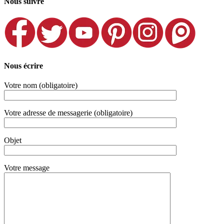
Nous suivre
Nous écrire
Votre nom (obligatoire)
Votre adresse de messagerie (obligatoire)
Objet
Votre message