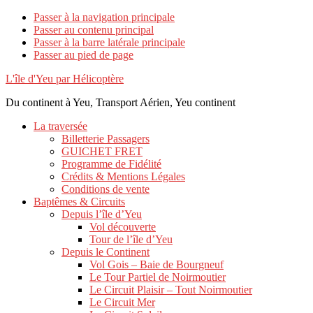
Passer à la navigation principale
Passer au contenu principal
Passer à la barre latérale principale
Passer au pied de page
L'île d'Yeu par Hélicoptère
Du continent à Yeu, Transport Aérien, Yeu continent
La traversée
Billetterie Passagers
GUICHET FRET
Programme de Fidélité
Crédits & Mentions Légales
Conditions de vente
Baptêmes & Circuits
Depuis l’île d’Yeu
Vol découverte
Tour de l’île d’Yeu
Depuis le Continent
Vol Gois – Baie de Bourgneuf
Le Tour Partiel de Noirmoutier
Le Circuit Plaisir – Tout Noirmoutier
Le Circuit Mer