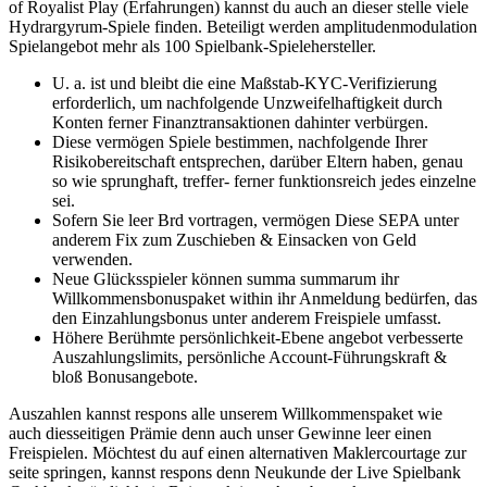
of Royalist Play (Erfahrungen) kannst du auch an dieser stelle viele
Hydrargyrum-Spiele finden. Beteiligt werden amplitudenmodulation
Spielangebot mehr als 100 Spielbank-Spielehersteller.
U. a. ist und bleibt die eine Maßstab-KYC-Verifizierung
erforderlich, um nachfolgende Unzweifelhaftigkeit durch
Konten ferner Finanztransaktionen dahinter verbürgen.
Diese vermögen Spiele bestimmen, nachfolgende Ihrer
Risikobereitschaft entsprechen, darüber Eltern haben, genau
so wie sprunghaft, treffer- ferner funktionsreich jedes einzelne
sei.
Sofern Sie leer Brd vortragen, vermögen Diese SEPA unter
anderem Fix zum Zuschieben & Einsacken von Geld
verwenden.
Neue Glücksspieler können summa summarum ihr
Willkommensbonuspaket within ihr Anmeldung bedürfen, das
den Einzahlungsbonus unter anderem Freispiele umfasst.
Höhere Berühmte persönlichkeit-Ebene angebot verbesserte
Auszahlungslimits, persönliche Account-Führungskraft &
bloß Bonusangebote.
Auszahlen kannst respons alle unserem Willkommenspaket wie
auch diesseitigen Prämie denn auch unser Gewinne leer einen
Freispielen. Möchtest du auf einen alternativen Maklercourtage zur
seite springen, kannst respons denn Neukunde der Live Spielbank