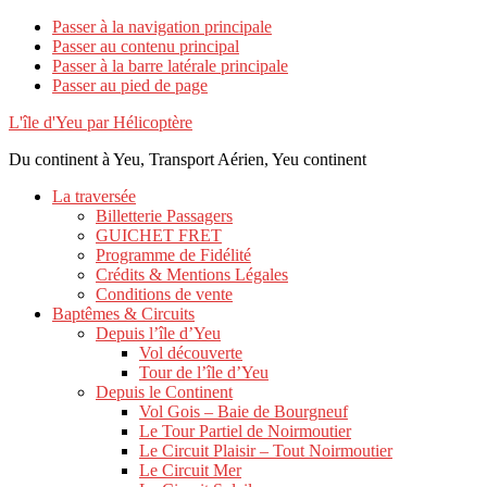
Passer à la navigation principale
Passer au contenu principal
Passer à la barre latérale principale
Passer au pied de page
L'île d'Yeu par Hélicoptère
Du continent à Yeu, Transport Aérien, Yeu continent
La traversée
Billetterie Passagers
GUICHET FRET
Programme de Fidélité
Crédits & Mentions Légales
Conditions de vente
Baptêmes & Circuits
Depuis l’île d’Yeu
Vol découverte
Tour de l’île d’Yeu
Depuis le Continent
Vol Gois – Baie de Bourgneuf
Le Tour Partiel de Noirmoutier
Le Circuit Plaisir – Tout Noirmoutier
Le Circuit Mer