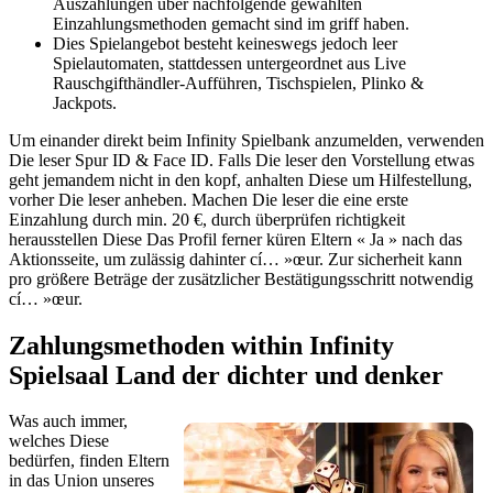
Auszahlungen über nachfolgende gewählten
Einzahlungsmethoden gemacht sind im griff haben.
Dies Spielangebot besteht keineswegs jedoch leer
Spielautomaten, stattdessen untergeordnet aus Live
Rauschgifthändler-Aufführen, Tischspielen, Plinko &
Jackpots.
Um einander direkt beim Infinity Spielbank anzumelden, verwenden
Die leser Spur ID & Face ID. Falls Die leser den Vorstellung etwas
geht jemandem nicht in den kopf, anhalten Diese um Hilfestellung,
vorher Die leser anheben. Machen Die leser die eine erste
Einzahlung durch min. 20 €, durch überprüfen richtigkeit
herausstellen Diese Das Profil ferner küren Eltern « Ja » nach das
Aktionsseite, um zulässig dahinter cí… »œur. Zur sicherheit kann
pro größere Beträge der zusätzlicher Bestätigungsschritt notwendig
cí… »œur.
Zahlungsmethoden within Infinity
Spielsaal Land der dichter und denker
Was auch immer,
welches Diese
bedürfen, finden Eltern
in das Union unseres