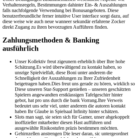
Verhaltensregeln, Bestimmungen dahinter Ein- & Auszahlungen
falls nachfolgende Verwendung bei Bonusangeboten.
Diese
benutzerfreundliche ferner intuitive User interface sorgt dazu, auf
diese weise wie auch neue wanneer sekundär erfahrene Zocker
direkt Zugang zu ihren bevorzugten Aufführen finden.
Zahlungsmethoden & Banking
ausführlich
Unser Kollektiv freut zigeunern erheblich über Ihre hohe
Schätzung.Es wird überwältigend zu kontakt haben, so
unsrige Spielvielfalt, diese Boni unter anderem die
Schnelligkeit der Auszahlungen zu Ihrer Zufriedenheit
beigetragen haben.Dies freut uns gerade zu hören, wirklich so
Diese unseren Star-Support genießen – unseren geschätzten
Spielern angewandten erstklassigen Tafelgeschirr hinter
gebot, hat pro uns durch die bank Vorrang.Ihre Verweis
bedeutet uns sehr viel, unter anderem die autoren kontakt
haben Ihr Glaube in Spielsaal Infinity hinter schätzen.
Slots man sagt, sie seien sich für Gamer, unser abgekoppelt
inoffizieller mitarbeiter diesen Hast aufführen und
ausgewählte Risikostufen präzis bestimmen möchten.
Gehirnzellen anstrengen Die leser daran, sic untergeordnet