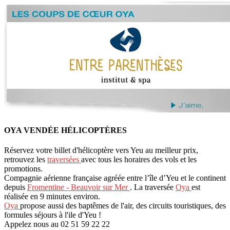
OYA VENDÉE HÉLICOPTÈRES
Réservez votre billet d'hélicoptère vers Yeu au meilleur prix,
retrouvez les
traversées
avec tous les horaires des vols et les
promotions.
Compagnie aérienne française agréée entre l’île d’Yeu et le continent
depuis
Fromentine - Beauvoir sur Mer
. La traversée
Oya
est
réalisée en 9 minutes environ.
Oya
propose aussi des baptêmes de l'air, des circuits touristiques, des
formules séjours à l'ile d'Yeu !
Appelez nous au 02 51 59 22 22