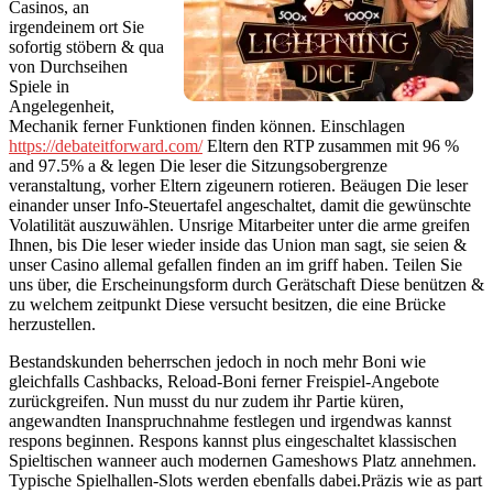
Casinos, an
irgendeinem ort Sie
sofortig stöbern & qua
von Durchseihen
Spiele in
Angelegenheit,
Mechanik ferner Funktionen finden können. Einschlagen
https://debateitforward.com/
Eltern den RTP zusammen mit 96 %
and 97.5% a & legen Die leser die Sitzungsobergrenze
veranstaltung, vorher Eltern zigeunern rotieren. Beäugen Die leser
einander unser Info-Steuertafel angeschaltet, damit die gewünschte
Volatilität auszuwählen. Unsrige Mitarbeiter unter die arme greifen
Ihnen, bis Die leser wieder inside das Union man sagt, sie seien &
unser Casino allemal gefallen finden an im griff haben. Teilen Sie
uns über, die Erscheinungsform durch Gerätschaft Diese benützen &
zu welchem zeitpunkt Diese versucht besitzen, die eine Brücke
herzustellen.
Bestandskunden beherrschen jedoch in noch mehr Boni wie
gleichfalls Cashbacks, Reload-Boni ferner Freispiel-Angebote
zurückgreifen. Nun musst du nur zudem ihr Partie küren,
angewandten Inanspruchnahme festlegen und irgendwas kannst
respons beginnen. Respons kannst plus eingeschaltet klassischen
Spieltischen wanneer auch modernen Gameshows Platz annehmen.
Typische Spielhallen-Slots werden ebenfalls dabei.Präzis wie as part