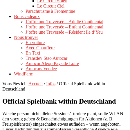
Le Circuit Soleil
Le Circuit Ciel
Parachutisme à Fromentine
Bons cadeaux
J’offre une Traversée – Adulte Continental
J’offre une Traversée – Enfant Continental
J’offre une Traversée – Résident Ile d’Yeu
Nous trouver
En voiture
Avec Chauffeur
En Taxi
Transdev Stao Autocar
Autocar Aleop Pays de Loire
Autocars Vendée
WindFarm
Vous êtes ici :
Accueil
/
Infos
/
Official Spielbank within
Deutschland
Official Spielbank within Deutschland
Welche person nicht alleine Sessions/Turniere plant, sollte WLAN
den vorzug geben & Benachrichtigungen für Aktionen (z. B.
Freispielfenster) eingeschaltet etwas aufladen – wenn angeboten.
Unser Bedingungen zusammenfassen wesentliche Aspekte wie