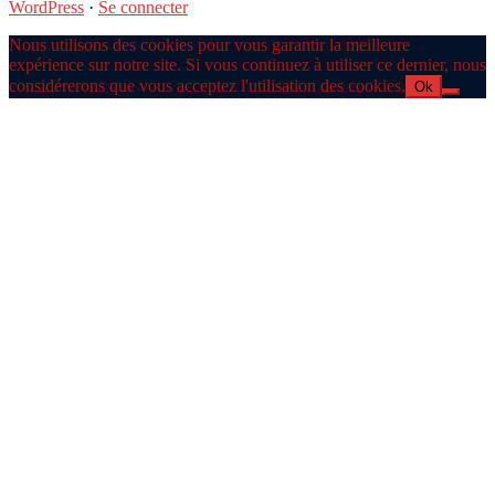
WordPress
·
Se connecter
Nous utilisons des cookies pour vous garantir la meilleure
expérience sur notre site. Si vous continuez à utiliser ce dernier, nous
considérerons que vous acceptez l'utilisation des cookies.
Ok