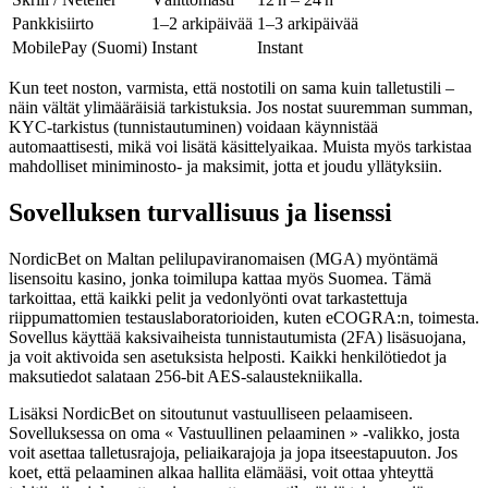
Pankkisiirto
1–2 arkipäivää
1–3 arkipäivää
MobilePay (Suomi)
Instant
Instant
Kun teet noston, varmista, että nostotili on sama kuin talletustili –
näin vältät ylimääräisiä tarkistuksia. Jos nostat suuremman summan,
KYC‑tarkistus (tunnistautuminen) voidaan käynnistää
automaattisesti, mikä voi lisätä käsittelyaikaa. Muista myös tarkistaa
mahdolliset miniminosto- ja maksimit, jotta et joudu yllätyksiin.
Sovelluksen turvallisuus ja lisenssi
NordicBet on Maltan pelilupaviranomaisen (MGA) myöntämä
lisensoitu kasino, jonka toimilupa kattaa myös Suomea. Tämä
tarkoittaa, että kaikki pelit ja vedonlyönti ovat tarkastettuja
riippumattomien testauslaboratorioiden, kuten eCOGRA:n, toimesta.
Sovellus käyttää kaksivaiheista tunnistautumista (2FA) lisäsuojana,
ja voit aktivoida sen asetuksista helposti. Kaikki henkilötiedot ja
maksutiedot salataan 256‑bit AES‑salaustekniikalla.
Lisäksi NordicBet on sitoutunut vastuulliseen pelaamiseen.
Sovelluksessa on oma « Vastuullinen pelaaminen » -valikko, josta
voit asettaa talletusrajoja, peliaikarajoja ja jopa itseestapuuton. Jos
koet, että pelaaminen alkaa hallita elämääsi, voit ottaa yhteyttä