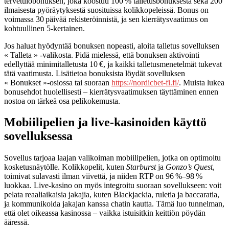
tervetulobonuksen, joka koostuu 100 % talletusbonuksesta sekä 200
ilmaisesta pyöräytyksestä suosituissa kolikkopeleissä. Bonus on
voimassa 30 päivää rekisteröinnistä, ja sen kierrätysvaatimus on
kohtuullinen 5‑kertainen.
Jos haluat hyödyntää bonuksen nopeasti, aloita talletus sovelluksen
« Talleta » -valikosta. Pidä mielessä, että bonuksen aktivointi
edellyttää minimitalletusta 10 €, ja kaikki talletusmenetelmät tukevat
tätä vaatimusta. Lisätietoa bonuksista löydät sovelluksen
« Bonukset »‑osiossa tai suoraan
https://nordicbet-fi.fi/
. Muista lukea
bonusehdot huolellisesti – kierrätysvaatimuksen täyttäminen ennen
nostoa on tärkeä osa pelikokemusta.
Mobiilipelien ja live‑kasinoiden käyttö
sovelluksessa
Sovellus tarjoaa laajan valikoiman mobiilipelien, jotka on optimoitu
kosketusnäytölle. Kolikkopelit, kuten
Starburst
ja
Gonzo’s Quest
,
toimivat sulavasti ilman viivettä, ja niiden RTP on 96 %–98 %
luokkaa. Live‑kasino on myös integroitu suoraan sovellukseen: voit
pelata reaaliaikaisia jakajia, kuten Blackjackia, ruletia ja baccaratia,
ja kommunikoida jakajan kanssa chatin kautta. Tämä luo tunnelman,
että olet oikeassa kasinossa – vaikka istuisitkin keittiön pöydän
ääressä.