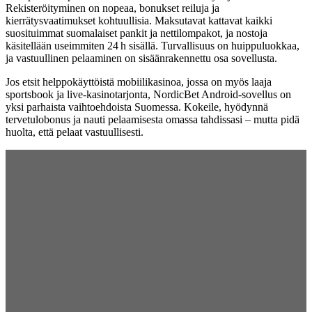
Rekisteröityminen on nopeaa, bonukset reiluja ja
kierrätysvaatimukset kohtuullisia. Maksutavat kattavat kaikki
suosituimmat suomalaiset pankit ja nettilompakot, ja nostoja
käsitellään useimmiten 24 h sisällä. Turvallisuus on huippuluokkaa,
ja vastuullinen pelaaminen on sisäänrakennettu osa sovellusta.
Jos etsit helppokäyttöistä mobiilikasinoa, jossa on myös laaja
sportsbook ja live‑kasinotarjonta, NordicBet Android-sovellus on
yksi parhaista vaihtoehdoista Suomessa. Kokeile, hyödynnä
tervetulobonus ja nauti pelaamisesta omassa tahdissasi – mutta pidä
huolta, että pelaat vastuullisesti.