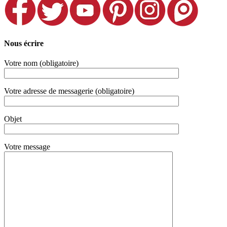
Nous écrire
Votre nom (obligatoire)
Votre adresse de messagerie (obligatoire)
Objet
Votre message