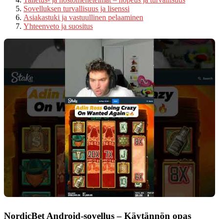
Sovelluksen turvallisuus ja lisenssi
Asiakastuki ja vastuullinen pelaaminen
Yhteenveto ja suositus
NordicBet Android-sovellus – Käytännön opas