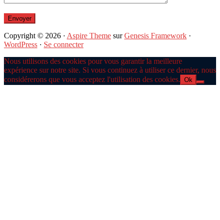
Copyright © 2026 ·
Aspire Theme
sur
Genesis Framework
·
WordPress
·
Se connecter
Nous utilisons des cookies pour vous garantir la meilleure
expérience sur notre site. Si vous continuez à utiliser ce dernier, nous
considérerons que vous acceptez l'utilisation des cookies.
Ok