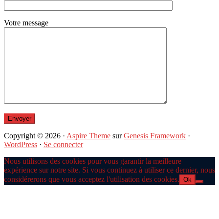
Votre message
Copyright © 2026 ·
Aspire Theme
sur
Genesis Framework
·
WordPress
·
Se connecter
Nous utilisons des cookies pour vous garantir la meilleure
expérience sur notre site. Si vous continuez à utiliser ce dernier, nous
considérerons que vous acceptez l'utilisation des cookies.
Ok