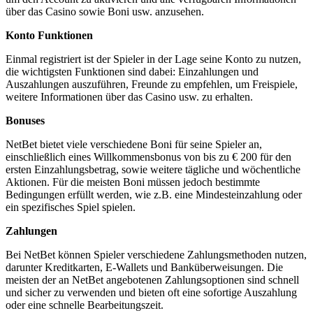
über das Casino sowie Boni usw. anzusehen.
Konto Funktionen
Einmal registriert ist der Spieler in der Lage seine Konto zu nutzen,
die wichtigsten Funktionen sind dabei: Einzahlungen und
Auszahlungen auszuführen, Freunde zu empfehlen, um Freispiele,
weitere Informationen über das Casino usw. zu erhalten.
Bonuses
NetBet bietet viele verschiedene Boni für seine Spieler an,
einschließlich eines Willkommensbonus von bis zu € 200 für den
ersten Einzahlungsbetrag, sowie weitere tägliche und wöchentliche
Aktionen. Für die meisten Boni müssen jedoch bestimmte
Bedingungen erfüllt werden, wie z.B. eine Mindesteinzahlung oder
ein spezifisches Spiel spielen.
Zahlungen
Bei NetBet können Spieler verschiedene Zahlungsmethoden nutzen,
darunter Kreditkarten, E-Wallets und Banküberweisungen. Die
meisten der an NetBet angebotenen Zahlungsoptionen sind schnell
und sicher zu verwenden und bieten oft eine sofortige Auszahlung
oder eine schnelle Bearbeitungszeit.