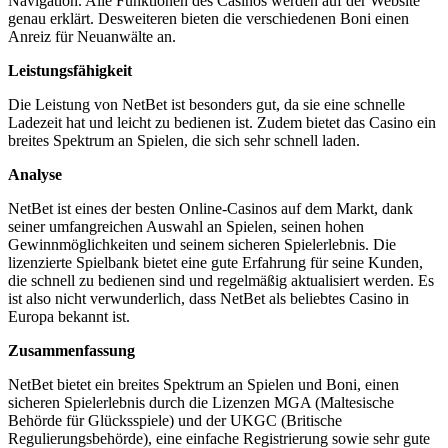
Navigation. Alle Funktionen des Casinos werden auf der Website
genau erklärt. Desweiteren bieten die verschiedenen Boni einen
Anreiz für Neuanwälte an.
Leistungsfähigkeit
Die Leistung von NetBet ist besonders gut, da sie eine schnelle
Ladezeit hat und leicht zu bedienen ist. Zudem bietet das Casino ein
breites Spektrum an Spielen, die sich sehr schnell laden.
Analyse
NetBet ist eines der besten Online-Casinos auf dem Markt, dank
seiner umfangreichen Auswahl an Spielen, seinen hohen
Gewinnmöglichkeiten und seinem sicheren Spielerlebnis. Die
lizenzierte Spielbank bietet eine gute Erfahrung für seine Kunden,
die schnell zu bedienen sind und regelmäßig aktualisiert werden. Es
ist also nicht verwunderlich, dass NetBet als beliebtes Casino in
Europa bekannt ist.
Zusammenfassung
NetBet bietet ein breites Spektrum an Spielen und Boni, einen
sicheren Spielerlebnis durch die Lizenzen MGA (Maltesische
Behörde für Glücksspiele) und der UKGC (Britische
Regulierungsbehörde), eine einfache Registrierung sowie sehr gute