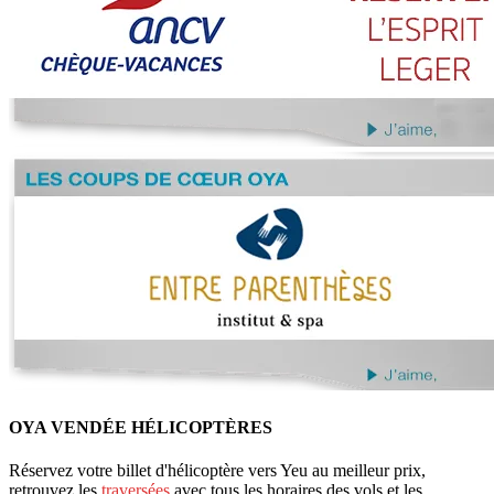
OYA VENDÉE HÉLICOPTÈRES
Réservez votre billet d'hélicoptère vers Yeu au meilleur prix,
retrouvez les
traversées
avec tous les horaires des vols et les