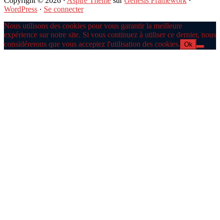
Copyright © 2026 ·
Aspire Theme
sur
Genesis Framework
·
WordPress
·
Se connecter
Nous utilisons des cookies pour vous garantir la meilleure
expérience sur notre site. Si vous continuez à utiliser ce dernier, nous
considérerons que vous acceptez l'utilisation des cookies.
Ok