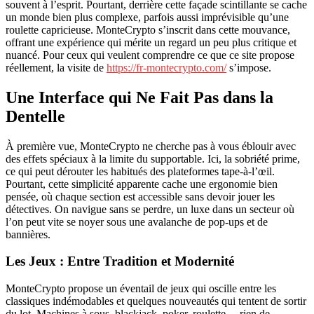
souvent à l’esprit. Pourtant, derrière cette façade scintillante se cache
un monde bien plus complexe, parfois aussi imprévisible qu’une
roulette capricieuse. MonteCrypto s’inscrit dans cette mouvance,
offrant une expérience qui mérite un regard un peu plus critique et
nuancé. Pour ceux qui veulent comprendre ce que ce site propose
réellement, la visite de
https://fr-montecrypto.com/
s’impose.
Une Interface qui Ne Fait Pas dans la
Dentelle
À première vue, MonteCrypto ne cherche pas à vous éblouir avec
des effets spéciaux à la limite du supportable. Ici, la sobriété prime,
ce qui peut dérouter les habitués des plateformes tape-à-l’œil.
Pourtant, cette simplicité apparente cache une ergonomie bien
pensée, où chaque section est accessible sans devoir jouer les
détectives. On navigue sans se perdre, un luxe dans un secteur où
l’on peut vite se noyer sous une avalanche de pop-ups et de
bannières.
Les Jeux : Entre Tradition et Modernité
MonteCrypto propose un éventail de jeux qui oscille entre les
classiques indémodables et quelques nouveautés qui tentent de sortir
du lot. Machines à sous, blackjack, poker, roulette… rien de