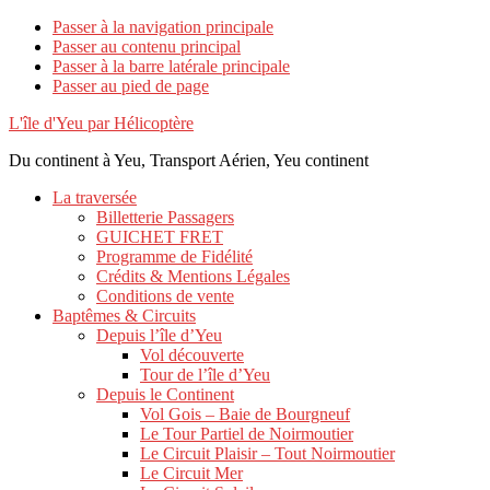
Passer à la navigation principale
Passer au contenu principal
Passer à la barre latérale principale
Passer au pied de page
L'île d'Yeu par Hélicoptère
Du continent à Yeu, Transport Aérien, Yeu continent
La traversée
Billetterie Passagers
GUICHET FRET
Programme de Fidélité
Crédits & Mentions Légales
Conditions de vente
Baptêmes & Circuits
Depuis l’île d’Yeu
Vol découverte
Tour de l’île d’Yeu
Depuis le Continent
Vol Gois – Baie de Bourgneuf
Le Tour Partiel de Noirmoutier
Le Circuit Plaisir – Tout Noirmoutier
Le Circuit Mer