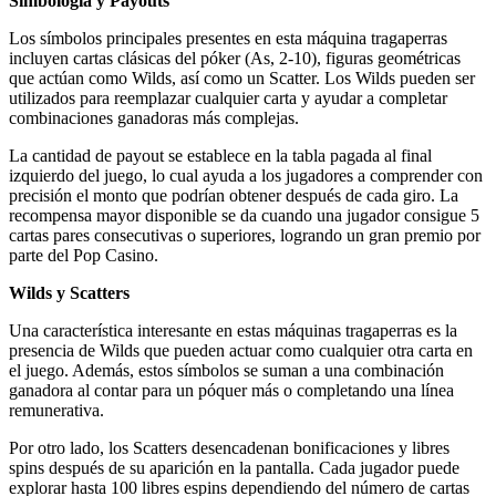
Simbología y Payouts
Los símbolos principales presentes en esta máquina tragaperras
incluyen cartas clásicas del póker (As, 2-10), figuras geométricas
que actúan como Wilds, así como un Scatter. Los Wilds pueden ser
utilizados para reemplazar cualquier carta y ayudar a completar
combinaciones ganadoras más complejas.
La cantidad de payout se establece en la tabla pagada al final
izquierdo del juego, lo cual ayuda a los jugadores a comprender con
precisión el monto que podrían obtener después de cada giro. La
recompensa mayor disponible se da cuando una jugador consigue 5
cartas pares consecutivas o superiores, logrando un gran premio por
parte del Pop Casino.
Wilds y Scatters
Una característica interesante en estas máquinas tragaperras es la
presencia de Wilds que pueden actuar como cualquier otra carta en
el juego. Además, estos símbolos se suman a una combinación
ganadora al contar para un póquer más o completando una línea
remunerativa.
Por otro lado, los Scatters desencadenan bonificaciones y libres
spins después de su aparición en la pantalla. Cada jugador puede
explorar hasta 100 libres espins dependiendo del número de cartas