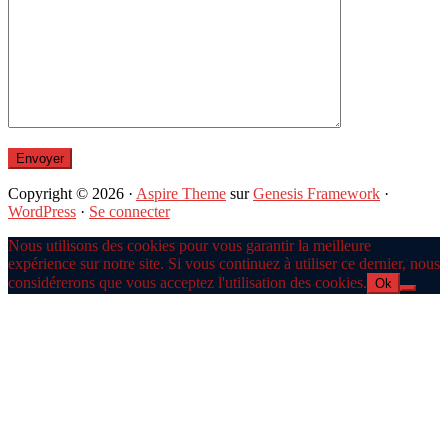
Copyright © 2026 ·
Aspire Theme
sur
Genesis Framework
·
WordPress
·
Se connecter
Nous utilisons des cookies pour vous garantir la meilleure
expérience sur notre site. Si vous continuez à utiliser ce dernier, nous
considérerons que vous acceptez l'utilisation des cookies.
Ok