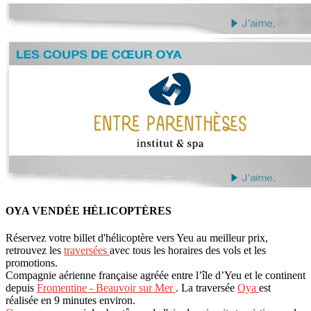
OYA VENDÉE HÉLICOPTÈRES
Réservez votre billet d'hélicoptère vers Yeu au meilleur prix,
retrouvez les
traversées
avec tous les horaires des vols et les
promotions.
Compagnie aérienne française agréée entre l’île d’Yeu et le continent
depuis
Fromentine - Beauvoir sur Mer
. La traversée
Oya
est
réalisée en 9 minutes environ.