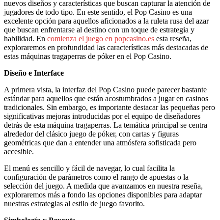
nuevos diseños y características que buscan capturar la atención de
jugadores de todo tipo. En este sentido, el Pop Casino es una
excelente opción para aquellos aficionados a la ruleta rusa del azar
que buscan enfrentarse al destino con un toque de estrategia y
habilidad. En
comienza el juego en popcasino.es
esta reseña,
exploraremos en profundidad las características más destacadas de
estas máquinas tragaperras de póker en el Pop Casino.
Diseño e Interface
A primera vista, la interfaz del Pop Casino puede parecer bastante
estándar para aquellos que están acostumbrados a jugar en casinos
tradicionales. Sin embargo, es importante destacar las pequeñas pero
significativas mejoras introducidas por el equipo de diseñadores
detrás de esta máquina tragaperras. La temática principal se centra
alrededor del clásico juego de póker, con cartas y figuras
geométricas que dan a entender una atmósfera sofisticada pero
accesible.
El menú es sencillo y fácil de navegar, lo cual facilita la
configuración de parámetros como el rango de apuestas o la
selección del juego. A medida que avanzamos en nuestra reseña,
exploraremos más a fondo las opciones disponibles para adaptar
nuestras estrategias al estilo de juego favorito.