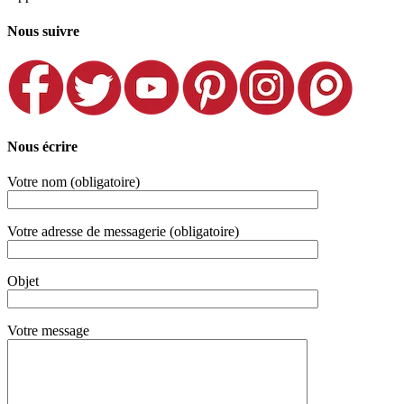
Nous suivre
Nous écrire
Votre nom (obligatoire)
Votre adresse de messagerie (obligatoire)
Objet
Votre message