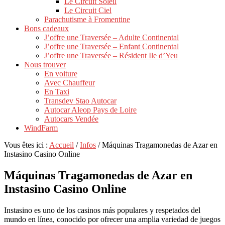
Le Circuit Soleil
Le Circuit Ciel
Parachutisme à Fromentine
Bons cadeaux
J’offre une Traversée – Adulte Continental
J’offre une Traversée – Enfant Continental
J’offre une Traversée – Résident Ile d’Yeu
Nous trouver
En voiture
Avec Chauffeur
En Taxi
Transdev Stao Autocar
Autocar Aleop Pays de Loire
Autocars Vendée
WindFarm
Vous êtes ici :
Accueil
/
Infos
/
Máquinas Tragamonedas de Azar en
Instasino Casino Online
Máquinas Tragamonedas de Azar en
Instasino Casino Online
Instasino es uno de los casinos más populares y respetados del
mundo en línea, conocido por ofrecer una amplia variedad de juegos