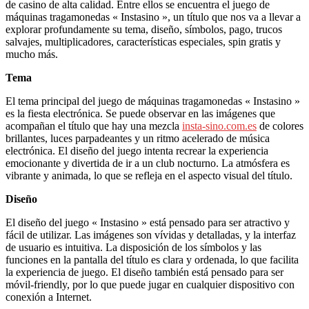
de casino de alta calidad. Entre ellos se encuentra el juego de
máquinas tragamonedas « Instasino », un título que nos va a llevar a
explorar profundamente su tema, diseño, símbolos, pago, trucos
salvajes, multiplicadores, características especiales, spin gratis y
mucho más.
Tema
El tema principal del juego de máquinas tragamonedas « Instasino »
es la fiesta electrónica. Se puede observar en las imágenes que
acompañan el título que hay una mezcla
insta-sino.com.es
de colores
brillantes, luces parpadeantes y un ritmo acelerado de música
electrónica. El diseño del juego intenta recrear la experiencia
emocionante y divertida de ir a un club nocturno. La atmósfera es
vibrante y animada, lo que se refleja en el aspecto visual del título.
Diseño
El diseño del juego « Instasino » está pensado para ser atractivo y
fácil de utilizar. Las imágenes son vívidas y detalladas, y la interfaz
de usuario es intuitiva. La disposición de los símbolos y las
funciones en la pantalla del título es clara y ordenada, lo que facilita
la experiencia de juego. El diseño también está pensado para ser
móvil-friendly, por lo que puede jugar en cualquier dispositivo con
conexión a Internet.