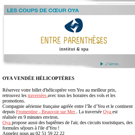
OYA VENDÉE HÉLICOPTÈRES
Réservez votre billet d'hélicoptère vers Yeu au meilleur prix,
retrouvez les
traversées
avec tous les horaires des vols et les
promotions.
Compagnie aérienne française agréée entre l’île d’Yeu et le continent
depuis
Fromentine - Beauvoir sur Mer
. La traversée
Oya
est
réalisée en 9 minutes environ.
Oya
propose aussi des baptêmes de l'air, des circuits touristiques, des
formules séjours à l'ile d'Yeu !
Appelez nous au 02 51 59 22 22