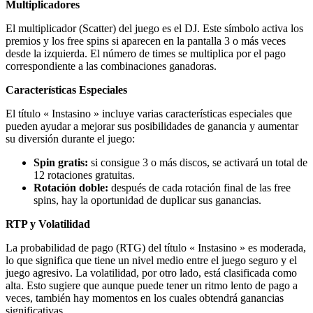
Multiplicadores
El multiplicador (Scatter) del juego es el DJ. Este símbolo activa los
premios y los free spins si aparecen en la pantalla 3 o más veces
desde la izquierda. El número de times se multiplica por el pago
correspondiente a las combinaciones ganadoras.
Características Especiales
El título « Instasino » incluye varias características especiales que
pueden ayudar a mejorar sus posibilidades de ganancia y aumentar
su diversión durante el juego:
Spin gratis:
si consigue 3 o más discos, se activará un total de
12 rotaciones gratuitas.
Rotación doble:
después de cada rotación final de las free
spins, hay la oportunidad de duplicar sus ganancias.
RTP y Volatilidad
La probabilidad de pago (RTG) del título « Instasino » es moderada,
lo que significa que tiene un nivel medio entre el juego seguro y el
juego agresivo. La volatilidad, por otro lado, está clasificada como
alta. Esto sugiere que aunque puede tener un ritmo lento de pago a
veces, también hay momentos en los cuales obtendrá ganancias
significativas.