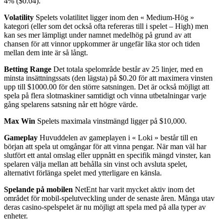
4% ($0.04).
Volatility
Spelets volatilitet ligger inom den « Medium-Hög »
kategori (eller som det också ofta refereras till i spelet – High) men
kan ses mer lämpligt under namnet medelhög på grund av att
chansen för att vinnor uppkommer är ungefär lika stor och tiden
mellan dem inte är så långt.
Betting Range
Det totala spelområde består av 25 linjer, med en
minsta insättningssats (den lägsta) på $0.20 för att maximera vinsten
upp till $1000.00 för den större satsningen. Det är också möjligt att
spela på flera slotmaskiner samtidigt och vinna utbetalningar varje
gång spelarens satsning når ett högre värde.
Max Win
Spelets maximala vinstmängd ligger på $10,000.
Gameplay
Huvuddelen av gameplayen i « Loki » består till en
början att spela ut omgångar för att vinna pengar. När man väl har
slutfört ett antal omslag eller uppnått en specifik mängd vinster, kan
spelaren välja mellan att behålla sin vinst och avsluta spelet,
alternativt förlänga spelet med ytterligare en känsla.
Spelande på mobilen
NetEnt har varit mycket aktiv inom det
området för mobil-spelutveckling under de senaste åren. Många utav
deras casino-spelspelet är nu möjligt att spela med på alla typer av
enheter.