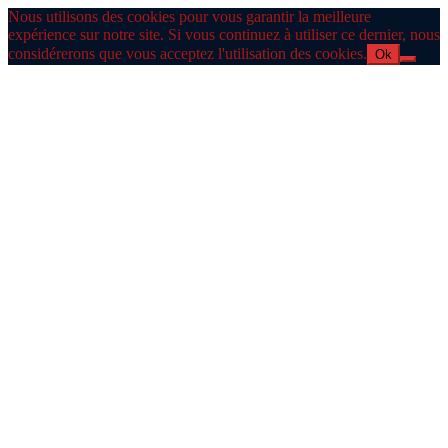
Nous utilisons des cookies pour vous garantir la meilleure
expérience sur notre site. Si vous continuez à utiliser ce dernier, nous
considérerons que vous acceptez l'utilisation des cookies.
Ok