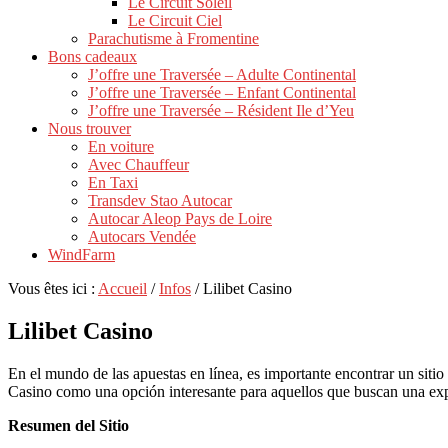
Le Circuit Soleil
Le Circuit Ciel
Parachutisme à Fromentine
Bons cadeaux
J’offre une Traversée – Adulte Continental
J’offre une Traversée – Enfant Continental
J’offre une Traversée – Résident Ile d’Yeu
Nous trouver
En voiture
Avec Chauffeur
En Taxi
Transdev Stao Autocar
Autocar Aleop Pays de Loire
Autocars Vendée
WindFarm
Vous êtes ici :
Accueil
/
Infos
/
Lilibet Casino
Lilibet Casino
En el mundo de las apuestas en línea, es importante encontrar un sitio 
Casino como una opción interesante para aquellos que buscan una expe
Resumen del Sitio