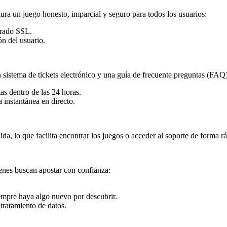
gura un juego honesto, imparcial y seguro para todos los usuarios:
frado SSL.
ón del usuario.
n sistema de tickets electrónico y una guía de frecuente preguntas (FAQ)
as dentro de las 24 horas.
 instantánea en directo.
ida, lo que facilita encontrar los juegos o acceder al soporte de forma r
enes buscan apostar con confianza:
empre haya algo nuevo por descubrir.
 tratamiento de datos.