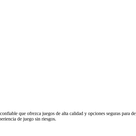
confiable que ofrezca juegos de alta calidad y opciones seguras para dep
riencia de juego sin riesgos.