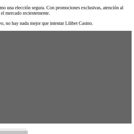
omo una elección segura. Con promociones exclusivas, atención al
n el mercado recientemente.
peo, no hay nada mejor que intentar Lilibet Casino.