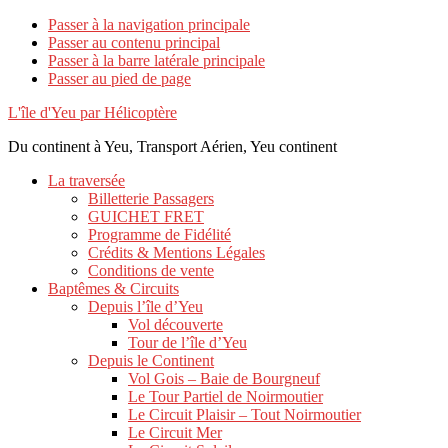
Passer à la navigation principale
Passer au contenu principal
Passer à la barre latérale principale
Passer au pied de page
L'île d'Yeu par Hélicoptère
Du continent à Yeu, Transport Aérien, Yeu continent
La traversée
Billetterie Passagers
GUICHET FRET
Programme de Fidélité
Crédits & Mentions Légales
Conditions de vente
Baptêmes & Circuits
Depuis l’île d’Yeu
Vol découverte
Tour de l’île d’Yeu
Depuis le Continent
Vol Gois – Baie de Bourgneuf
Le Tour Partiel de Noirmoutier
Le Circuit Plaisir – Tout Noirmoutier
Le Circuit Mer