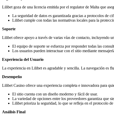
Lilibet goza de una licencia emitida por el regulator de Malta que ase
La seguridad de datos es garantizada gracias a protocolos de ci
Lilibet cumple con todas las normativas locales para la protecci
Soporte
Lilibet ofrece apoyo a través de varias vías de contacto, incluyendo u
El equipo de soporte se esfuerza por responder todas las consult
Los usuarios pueden interactuar con el sitio mediante mensajería
Experiencia del Usuario
La experiencia en Lilibet es agradable y sencilla. La navegación es flu
Desempeño
Lilibet Casino ofrece una experiencia completa e innovadora para qui
El sitio cuenta con un diseño moderno y fácil de usar.
La variedad de opciones entre los proveedores garantiza que si
Lilibet prioriza la seguridad, lo que se refleja en el protocolo de
Análisis Final