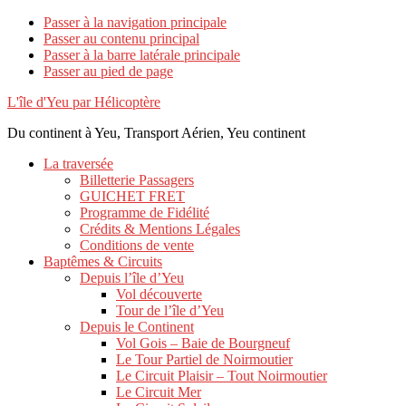
Passer à la navigation principale
Passer au contenu principal
Passer à la barre latérale principale
Passer au pied de page
L'île d'Yeu par Hélicoptère
Du continent à Yeu, Transport Aérien, Yeu continent
La traversée
Billetterie Passagers
GUICHET FRET
Programme de Fidélité
Crédits & Mentions Légales
Conditions de vente
Baptêmes & Circuits
Depuis l’île d’Yeu
Vol découverte
Tour de l’île d’Yeu
Depuis le Continent
Vol Gois – Baie de Bourgneuf
Le Tour Partiel de Noirmoutier
Le Circuit Plaisir – Tout Noirmoutier
Le Circuit Mer