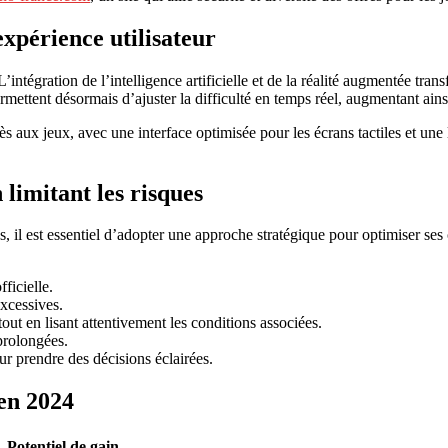
expérience utilisateur
ntégration de l’intelligence artificielle et de la réalité augmentée trans
ettent désormais d’ajuster la difficulté en temps réel, augmentant ainsi l
ès aux jeux, avec une interface optimisée pour les écrans tactiles et un
 limitant les risques
il est essentiel d’adopter une approche stratégique pour optimiser ses 
ficielle.
excessives.
out en lisant attentivement les conditions associées.
 prolongées.
ur prendre des décisions éclairées.
en 2024
Potentiel de gain