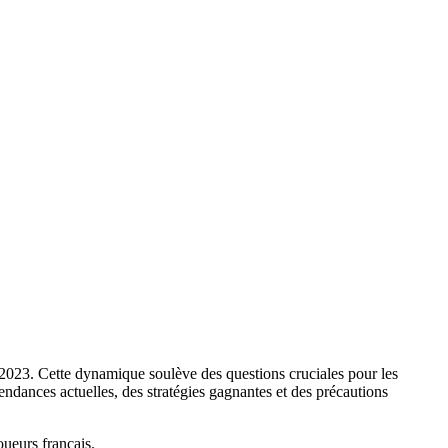
2023. Cette dynamique soulève des questions cruciales pour les
endances actuelles, des stratégies gagnantes et des précautions
joueurs français.