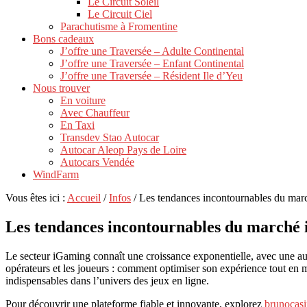
Le Circuit Soleil
Le Circuit Ciel
Parachutisme à Fromentine
Bons cadeaux
J’offre une Traversée – Adulte Continental
J’offre une Traversée – Enfant Continental
J’offre une Traversée – Résident Ile d’Yeu
Nous trouver
En voiture
Avec Chauffeur
En Taxi
Transdev Stao Autocar
Autocar Aleop Pays de Loire
Autocars Vendée
WindFarm
Vous êtes ici :
Accueil
/
Infos
/
Les tendances incontournables du ma
Les tendances incontournables du marché
Le secteur iGaming connaît une croissance exponentielle, avec une a
opérateurs et les joueurs : comment optimiser son expérience tout en ma
indispensables dans l’univers des jeux en ligne.
Pour découvrir une plateforme fiable et innovante, explorez
brunocas