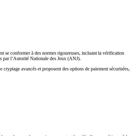
ent se conformer à des normes rigoureuses, incluant la vérification
iées par l’Autorité Nationale des Jeux (ANJ).
s de cryptage avancés et proposent des options de paiement sécurisées,