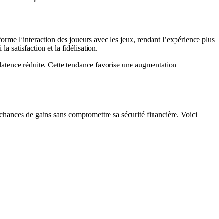
forme l’interaction des joueurs avec les jeux, rendant l’expérience plus
a satisfaction et la fidélisation.
e latence réduite. Cette tendance favorise une augmentation
chances de gains sans compromettre sa sécurité financière. Voici