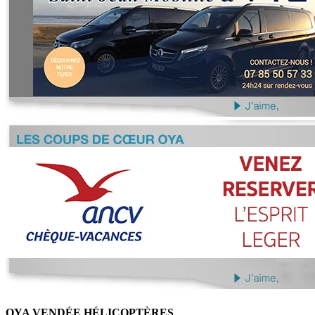
OYA VENDÉE HÉLICOPTÈRES