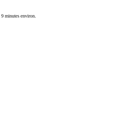
n 9 minutes environ.