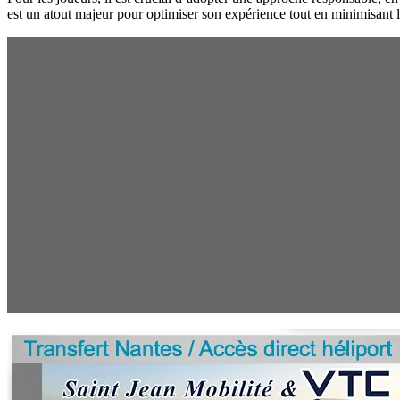
est un atout majeur pour optimiser son expérience tout en minimisant l