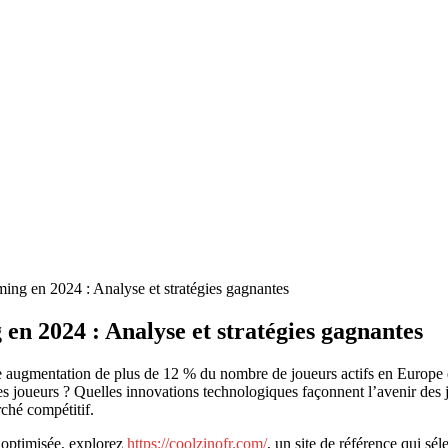
ing en 2024 : Analyse et stratégies gagnantes
en 2024 : Analyse et stratégies gagnantes
e augmentation de plus de 12 % du nombre de joueurs actifs en Europe e
es joueurs ? Quelles innovations technologiques façonnent l’avenir des 
rché compétitif.
e optimisée, explorez
https://coolzinofr.com/
, un site de référence qui sé