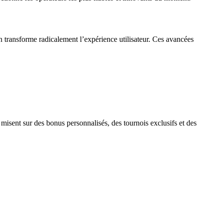
ain transforme radicalement l’expérience utilisateur. Ces avancées
misent sur des bonus personnalisés, des tournois exclusifs et des