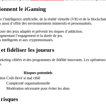
tionnent le iGaming
’intelligence artificielle, de la réalité virtuelle (VR) et de la blockch
s aussi d’offrir des environnements immersifs et personnalisés.
r des jeux adaptés et prévenir les risques d’addiction.
ugmentant l’engagement et la durée de jeu.
s intelligents et aux cryptomonnaies.
et fidéliser les joueurs
keting ciblées et des programmes de fidélité innovants. Les opérateurs 
s.
Risques potentiels
tion
Coût élevé si mal ciblé
Complexité organisationnelle
Modération nécessaire pour éviter les abus
 risques