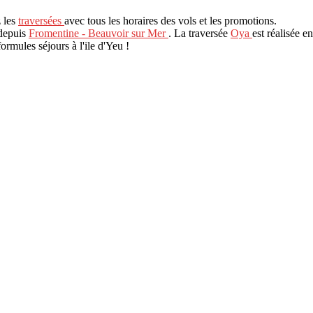
z les
traversées
avec tous les horaires des vols et les promotions.
 depuis
Fromentine - Beauvoir sur Mer
. La traversée
Oya
est réalisée e
formules séjours à l'ile d'Yeu !