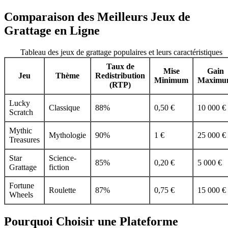
Comparaison des Meilleurs Jeux de
Grattage en Ligne
Tableau des jeux de grattage populaires et leurs caractéristiques
Taux de
Mise
Gain
Jeu
Thème
Redistribution
Minimum
Maximu
(RTP)
Lucky
Classique
88%
0,50 €
10 000 €
Scratch
Mythic
Mythologie
90%
1 €
25 000 €
Treasures
Star
Science-
85%
0,20 €
5 000 €
Grattage
fiction
Fortune
Roulette
87%
0,75 €
15 000 €
Wheels
Pourquoi Choisir une Plateforme