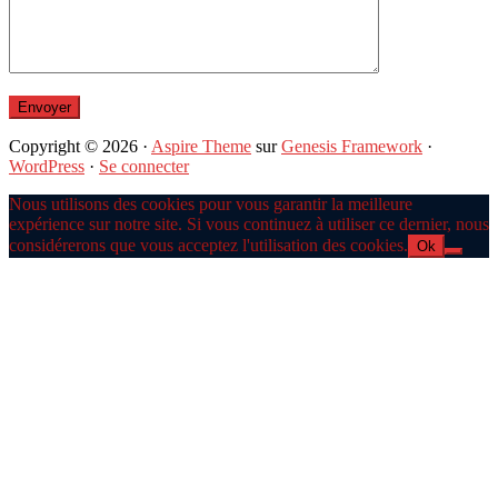
Copyright © 2026 ·
Aspire Theme
sur
Genesis Framework
·
WordPress
·
Se connecter
Nous utilisons des cookies pour vous garantir la meilleure
expérience sur notre site. Si vous continuez à utiliser ce dernier, nous
considérerons que vous acceptez l'utilisation des cookies.
Ok