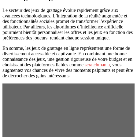
Le secteur des jeux de grattage évolue rapidement grâce aux
avancées technologiques. L’intégration de la réalité augmentée et
des fonctionnalités sociales promet de transformer l’expérience
utilisateur. Par ailleurs, les algorithmes d’intelligence artificielle
pourraient bientôt personnaliser les offres et les jeux en fonction des
préférences des joueurs, rendant chaque session unique.
En somme, les jeux de grattage en ligne représentent une forme de
divertissement accessible et captivante. En combinant une bonne
connaissance des jeux, une gestion rigoureuse de votre budget et en
choisissant des plateformes fiables comme
scratchmania
, vous
augmentez vos chances de vivre des moments palpitants et peut-être
de décrocher des gains intéressants.