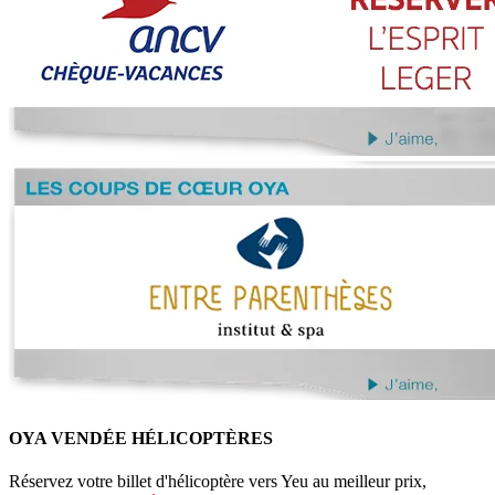
OYA VENDÉE HÉLICOPTÈRES
Réservez votre billet d'hélicoptère vers Yeu au meilleur prix,