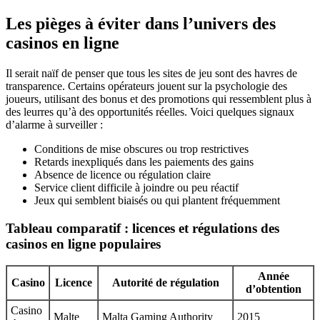
Les pièges à éviter dans l’univers des
casinos en ligne
Il serait naïf de penser que tous les sites de jeu sont des havres de
transparence. Certains opérateurs jouent sur la psychologie des
joueurs, utilisant des bonus et des promotions qui ressemblent plus à
des leurres qu’à des opportunités réelles. Voici quelques signaux
d’alarme à surveiller :
Conditions de mise obscures ou trop restrictives
Retards inexpliqués dans les paiements des gains
Absence de licence ou régulation claire
Service client difficile à joindre ou peu réactif
Jeux qui semblent biaisés ou qui plantent fréquemment
Tableau comparatif : licences et régulations des
casinos en ligne populaires
Année
Casino
Licence
Autorité de régulation
d’obtention
Casino
Malte
Malta Gaming Authority
2015