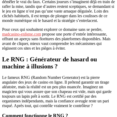
démêler le vrai du faux. Certains joueurs s’imaginent déjà en train de
rafler la mise, tandis que d’autres restent sceptiques, se demandant si
le jeu en ligne n’est pas qu’une vaste arnaque déguisée. Loin des
clichés habituels, il est temps de plonger dans les coulisses de ce
monde numérique où le hasard et la stratégie s’entrelacent.
Pour ceux qui souhaitent explorer ce domaine sans se perdre,
madcasino-enligne.com
propose une porte d’entrée intéressante,
offrant un aperçu sans fioritures des plateformes disponibles. Mais
avant de cliquer, mieux vaut comprendre les mécanismes qui
régissent ces sites et les pièges à éviter.
Le RNG : Générateur de hasard ou
machine à illusions ?
Le fameux RNG (Random Number Generator) est la pierre
angulaire des jeux de casino en ligne. Il prétend garantir un tirage
aléatoire, mais la réalité est un peu plus nuancée. Imaginez un
magicien qui vous assure que son chapeau est vide, mais qui garde
toujours un lapin prêt à sortir. Le RNG est certifié par des
organismes indépendants, mais la confiance aveugle reste un pari
risqué. Après tout, qui contrôle vraiment le contrôleur ?
Comment fonctionne le RNG ?