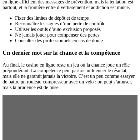
en ligne affichent des messages de prévention, mais la tentation est
partout, et la frontière entre divertissement et addiction est mince.
Fixer des limites de dépôt et de temps
Reconnaître les signes d’une perte de contrôle
Utiliser les outils d’auto-exclusion proposés
Ne jamais jouer pour compenser des pertes
Consulter des professionnels en cas de doute
Un dernier mot sur la chance et la compétence
Au final, le casino en ligne reste un jeu où la chance joue un rôle
prépondérant. La compétence peut parfois influencer le résultat,
mais elle ne garantit jamais la victoire. C’est un peu comme essayer
de battre un rouleau compresseur avec un vélo : on peut s’amuser,
mais la prudence est de mise.