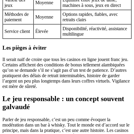
Moyenne
jeux
machines à sous, jeux en direct
Méthodes de
Options rapides, fiables, avec
Moyenne
paiement
retraits clairs
Disponibilité, réactivité, assistance
Service client
Élevée
multilingue
Les pièges à éviter
Il serait naïf de croire que tous les casinos en ligne jouent franc jeu.
Certains affichent des conditions de bonus tellement alambiquées
qu’on se demande s’il ne s’agit pas d’un test de patience. D’autres
pratiquent des délais de retrait interminables, histoire de garder
l’argent un peu plus longtemps dans leurs coffres virtuels. Vigilance
est mère de sûreté.
Le jeu responsable : un concept souvent
galvaudé
Parler de jeu responsable, c’est un peu comme évoquer la
modération dans un bar à whisky. Tout le monde est d’accord sur le
principe, mais dans la pratique, c’est une autre histoire. Les casinos