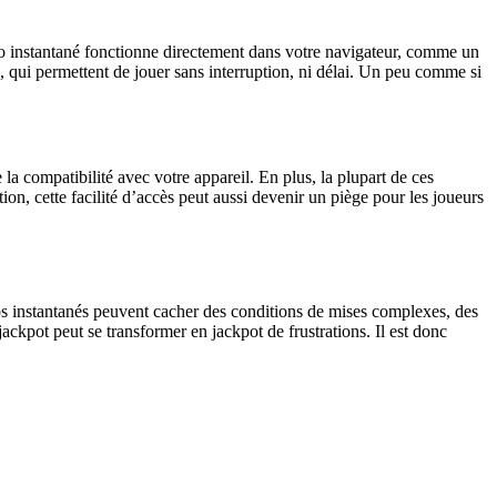
sino instantané fonctionne directement dans votre navigateur, comme un
qui permettent de jouer sans interruption, ni délai. Un peu comme si
a compatibilité avec votre appareil. En plus, la plupart de ces
ion, cette facilité d’accès peut aussi devenir un piège pour les joueurs
inos instantanés peuvent cacher des conditions de mises complexes, des
jackpot peut se transformer en jackpot de frustrations. Il est donc