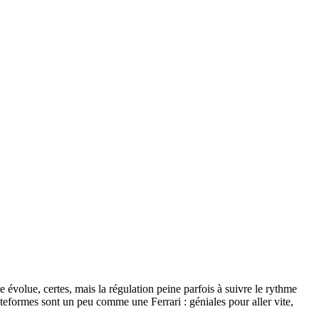
 évolue, certes, mais la régulation peine parfois à suivre le rythme
ateformes sont un peu comme une Ferrari : géniales pour aller vite,