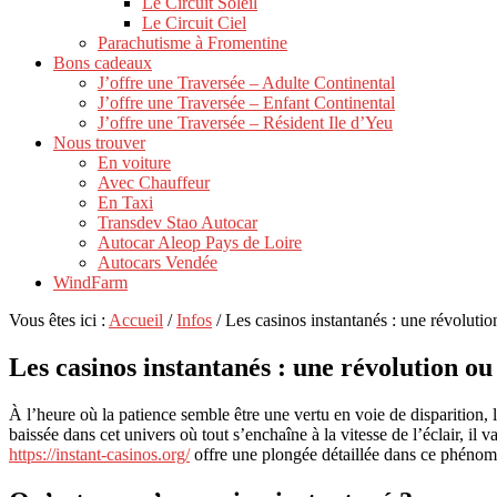
Le Circuit Soleil
Le Circuit Ciel
Parachutisme à Fromentine
Bons cadeaux
J’offre une Traversée – Adulte Continental
J’offre une Traversée – Enfant Continental
J’offre une Traversée – Résident Ile d’Yeu
Nous trouver
En voiture
Avec Chauffeur
En Taxi
Transdev Stao Autocar
Autocar Aleop Pays de Loire
Autocars Vendée
WindFarm
Vous êtes ici :
Accueil
/
Infos
/
Les casinos instantanés : une révoluti
Les casinos instantanés : une révolution 
À l’heure où la patience semble être une vertu en voie de disparition,
baissée dans cet univers où tout s’enchaîne à la vitesse de l’éclair, i
https://instant-casinos.org/
offre une plongée détaillée dans ce phénom