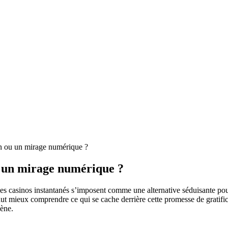
on ou un mirage numérique ?
ou un mirage numérique ?
 les casinos instantanés s’imposent comme une alternative séduisante pou
l vaut mieux comprendre ce qui se cache derrière cette promesse de gratif
ène.