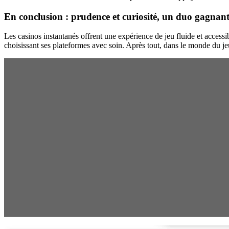
En conclusion : prudence et curiosité, un duo gagnan
Les casinos instantanés offrent une expérience de jeu fluide et accessi
choisissant ses plateformes avec soin. Après tout, dans le monde du jeu, 