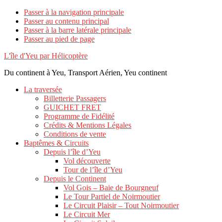
Passer à la navigation principale
Passer au contenu principal
Passer à la barre latérale principale
Passer au pied de page
L'île d'Yeu par Hélicoptère
Du continent à Yeu, Transport Aérien, Yeu continent
La traversée
Billetterie Passagers
GUICHET FRET
Programme de Fidélité
Crédits & Mentions Légales
Conditions de vente
Baptêmes & Circuits
Depuis l’île d’Yeu
Vol découverte
Tour de l’île d’Yeu
Depuis le Continent
Vol Gois – Baie de Bourgneuf
Le Tour Partiel de Noirmoutier
Le Circuit Plaisir – Tout Noirmoutier
Le Circuit Mer