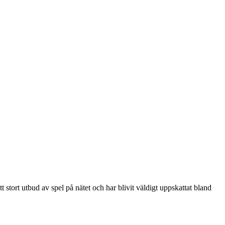
 stort utbud av spel på nätet och har blivit väldigt uppskattat bland