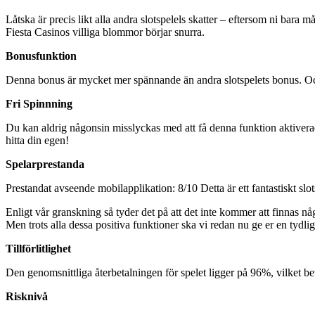
Låtska är precis likt alla andra slotspelels skatter – eftersom ni bara
Fiesta Casinos villiga blommor börjar snurra.
Bonusfunktion
Denna bonus är mycket mer spännande än andra slotspelets bonus. Och här
Fri Spinnning
Du kan aldrig någonsin misslyckas med att få denna funktion aktiverad. 
hitta din egen!
Spelarprestanda
Prestandat avseende mobilapplikation: 8/10 Detta är ett fantastiskt slo
Enligt vår granskning så tyder det på att det inte kommer att finnas nå
Men trots alla dessa positiva funktioner ska vi redan nu ge er en tydli
Tillförlitlighet
Den genomsnittliga återbetalningen för spelet ligger på 96%, vilket be
Risknivå