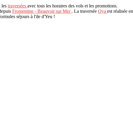
z les
traversées
avec tous les horaires des vols et les promotions.
 depuis
Fromentine - Beauvoir sur Mer
. La traversée
Oya
est réalisée e
formules séjours à l'ile d'Yeu !