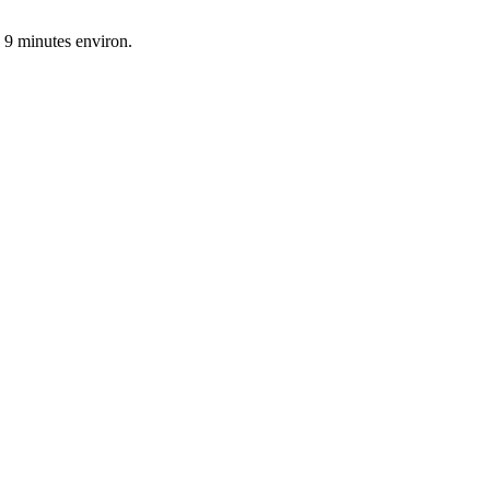
n 9 minutes environ.