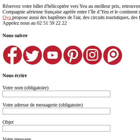
Réservez votre billet d'hélicoptère vers Yeu au meilleur prix, retrouve
Compagnie aérienne française agréée entre l’île d’Yeu et le continent
Oya
propose aussi des baptêmes de l'air, des circuits touristiques, des 
Appelez nous au 02 51 59 22 22
Nous suivre
Nous écrire
Votre nom (obligatoire)
Votre adresse de messagerie (obligatoire)
Objet
Votre message