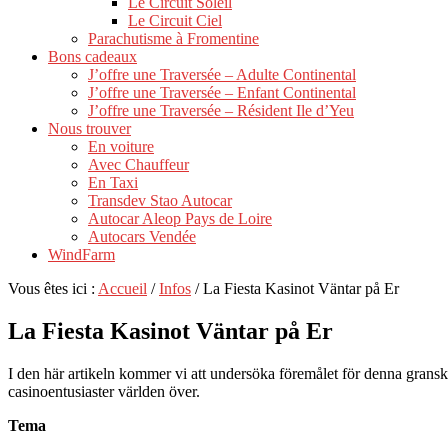
Le Circuit Soleil
Le Circuit Ciel
Parachutisme à Fromentine
Bons cadeaux
J’offre une Traversée – Adulte Continental
J’offre une Traversée – Enfant Continental
J’offre une Traversée – Résident Ile d’Yeu
Nous trouver
En voiture
Avec Chauffeur
En Taxi
Transdev Stao Autocar
Autocar Aleop Pays de Loire
Autocars Vendée
WindFarm
Vous êtes ici :
Accueil
/
Infos
/
La Fiesta Kasinot Väntar på Er
La Fiesta Kasinot Väntar på Er
I den här artikeln kommer vi att undersöka föremålet för denna granskni
casinoentusiaster världen över.
Tema