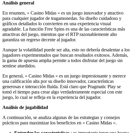
Análisis general
En resumen, « Casino Midas » es un juego innovador y atractivo
para cualquier jugador de tragamonedas. Su diseño cuidadoso y
gráficos detallados lo convierten en una experiencia visual
agradable. La función Free Spins es una de las características más
atractivas del juego, mientras que el RTP razonablemente alto
garantiza un regreso decente al jugador.
Aunque la volatilidad puede ser alta, esto no debería desalentar a los
jugadores experimentados que buscan resultados exitosos. Además,
la gama de apuesta amplia permite a todos disfrutar del juego sin
sentirse aturdidos.
En general, « Casino Midas » es un juego impresionante y merece
una calificación alta por su diseño innovador, características
generosas e interacción fluida. Está claro que Pragmatic Play se
tomó el tiempo para crear algo verdaderamente especial con este
juego, lo cual se refleja en la experiencia del jugador.
Análisis de jugabilidad
A continuación, se analiza algunas de las estrategias y consejos
prácticos para maximizar los beneficios en « Casino Midas ».
Entender las características
: es importante tener una buena