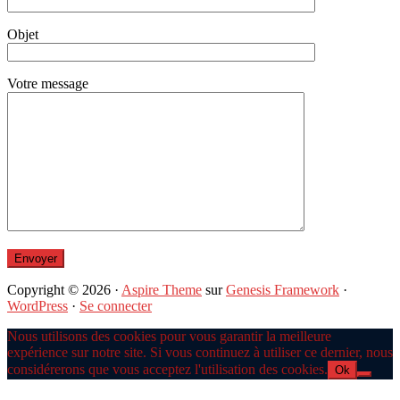
Objet
Votre message
Copyright © 2026 ·
Aspire Theme
sur
Genesis Framework
·
WordPress
·
Se connecter
Nous utilisons des cookies pour vous garantir la meilleure
expérience sur notre site. Si vous continuez à utiliser ce dernier, nous
considérerons que vous acceptez l'utilisation des cookies.
Ok