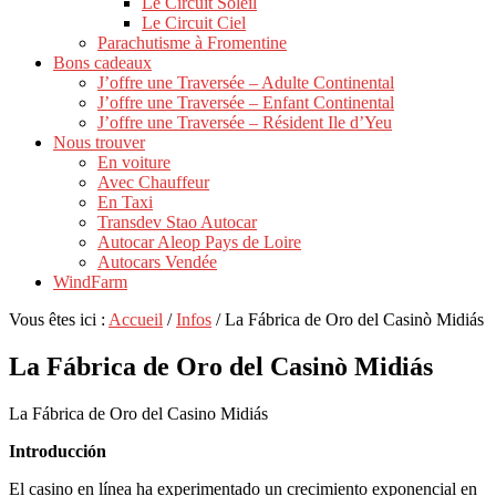
Le Circuit Soleil
Le Circuit Ciel
Parachutisme à Fromentine
Bons cadeaux
J’offre une Traversée – Adulte Continental
J’offre une Traversée – Enfant Continental
J’offre une Traversée – Résident Ile d’Yeu
Nous trouver
En voiture
Avec Chauffeur
En Taxi
Transdev Stao Autocar
Autocar Aleop Pays de Loire
Autocars Vendée
WindFarm
Vous êtes ici :
Accueil
/
Infos
/
La Fábrica de Oro del Casinò Midiás
La Fábrica de Oro del Casinò Midiás
La Fábrica de Oro del Casino Midiás
Introducción
El casino en línea ha experimentado un crecimiento exponencial en